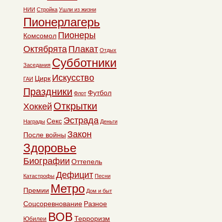
НИИ
Стройка
Ушли из жизни
Пионерлагерь
Пионеры
Комсомол
Октябрята
Плакат
Отдых
Субботники
Заседания
Искусство
Цирк
ГАИ
Праздники
Футбол
Флот
Открытки
Хоккей
Эстрада
Секс
Награды
Деньги
Закон
После войны
Здоровье
Биографии
Оттепель
Дефицит
Катастрофы
Песни
Метро
Премии
Дом и быт
Соцсоревнование
Разное
ВОВ
Терроризм
Юбилеи