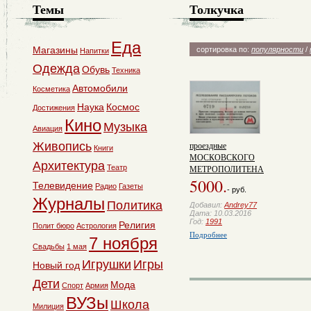
Темы
Толкучка
Еда
Магазины
сортировка по:
популярности
/
Напитки
Одежда
Обувь
Техника
Автомобили
Косметика
Наука
Космос
Достижения
Кино
Музыка
Авиация
проездные
Живопись
Книги
МОСКОВСКОГО
Архитектура
МЕТРОПОЛИТЕНА
Театр
5000.
Телевидение
Радио
Газеты
- руб.
Журналы
Политика
Добавил:
Andrey77
Дата: 10.03.2016
Год:
1991
Религия
Полит бюро
Астрология
Подробнее
7 ноября
Свадьбы
1 мая
Игрушки
Игры
Новый год
Дети
Мода
Спорт
Армия
ВУЗы
Школа
Милиция