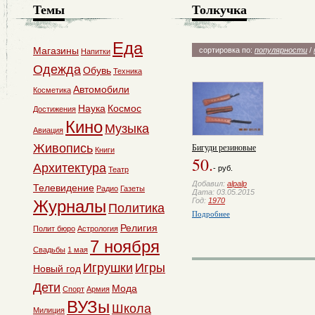
Темы
Толкучка
Еда
Магазины
сортировка по:
популярности
/
Напитки
Одежда
Обувь
Техника
Автомобили
Косметика
Наука
Космос
Достижения
Кино
Музыка
Авиация
Бигуди резиновые
Живопись
Книги
50.
Архитектура
- руб.
Театр
Добавил:
alpalp
Телевидение
Радио
Газеты
Дата: 03.05.2015
Год:
1970
Журналы
Политика
Подробнее
Религия
Полит бюро
Астрология
7 ноября
Свадьбы
1 мая
Игрушки
Игры
Новый год
Дети
Мода
Спорт
Армия
ВУЗы
Школа
Милиция