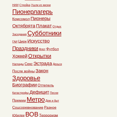
НИИ
Стройка
Ушли из жизни
Пионерлагерь
Пионеры
Комсомол
Октябрята
Плакат
Отдых
Субботники
Заседания
Искусство
Цирк
ГАИ
Праздники
Футбол
Флот
Открытки
Хоккей
Эстрада
Секс
Награды
Деньги
Закон
После войны
Здоровье
Биографии
Оттепель
Дефицит
Катастрофы
Песни
Метро
Премии
Дом и быт
Соцсоревнование
Разное
ВОВ
Терроризм
Юбилеи