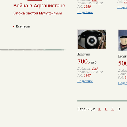
Год:
1
Дата: 22.02.2012
Война в Афганистане
Год:
1980
Подро
Подробнее
Эпоха застоя
Мультфильмы
Все темы
Телефон
Барог
700.
50
- руб.
Добавил:
Vlad
Доба
Дата: 01.02.2012
Дата:
Год:
1967
Год:
1
Подробнее
Подро
Страницы:
<
1
2
3