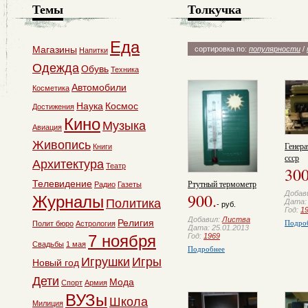
Темы
Толкучка
Еда
Магазины
сортировка по:
популярности
/
Напитки
Одежда
Обувь
Техника
Автомобили
Косметика
Наука
Космос
Достижения
Кино
Музыка
Авиация
Живопись
Генера
Книги
ссср
Архитектура
Театр
300
Ртутный термометр
Телевидение
Радио
Газеты
Добав
900.
Журналы
Политика
Дата: 
- руб.
Год:
1
Добавил:
Листва
Религия
Подро
Полит бюро
Астрология
Дата: 25.01.2013
Год:
1969
7 ноября
Свадьбы
1 мая
Подробнее
Игрушки
Игры
Новый год
Дети
Мода
Спорт
Армия
ВУЗы
Школа
Милиция