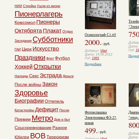
НИИ
Стройка
Ушли из жизни
Пионерлагерь
Телеф
Пионеры
Комсомол
"Элект
Октябрята
Плакат
750
Отдых
Осциллограф С1-65
Субботники
2000.
Заседания
Добав
- руб.
Дата: 
Искусство
Цирк
ГАИ
Год:
1
Добавил:
Vlad
Дата: 14.06.2012
Подро
Праздники
Футбол
Год:
1981
Флот
Подробнее
Открытки
Хоккей
Эстрада
Секс
Награды
Деньги
Закон
После войны
Здоровье
Биографии
Оттепель
Дефицит
Катастрофы
Песни
Фотовспышка
Диапр
Метро
Электроника ФЭ-27,
"этюд-
Премии
Дом и быт
новая
800
Соцсоревнование
Разное
499.
- руб.
Добав
ВОВ
Терроризм
Юбилеи
Дата: 
Добавил:
Vlad