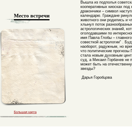
Вышла из подполья советска
кооперативных киосках под 
дракончики – символ насту
Место встречи
календарю. Граждане ринули
животного они родились и ч
хлынул поток разнообразны
астрологических знаний, ко
оголодавшими по интересно
имя Павла Глобы – главного
совесткой астрологии" . Бу
наоборот, радужным, но вре
что политические прогнозы 
стала новым духовным цент
суд, а Михаил Горбачев не 
может быть на отечественну
звезды?
Дарья Горобцова
Большая карта