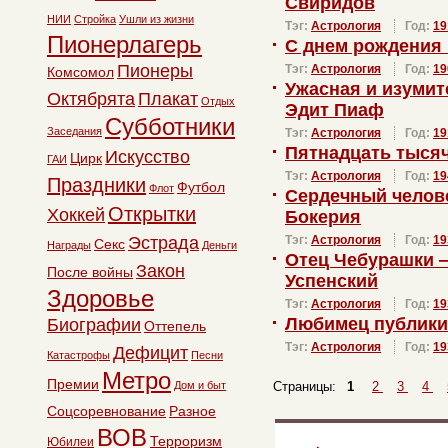
Свиридов
НИИ
Стройка
Ушли из жизни
Тэг:
Астрология
Год:
19
Пионерлагерь
С днем рождения
Пионеры
Тэг:
Астрология
Год:
19
Комсомол
Ужасная и изуми
Октябрята
Плакат
Отдых
Эдит Пиаф
Субботники
Заседания
Тэг:
Астрология
Год:
19
Пятнадцать тысяч
Искусство
Цирк
ГАИ
Тэг:
Астрология
Год:
19
Праздники
Футбол
Флот
Сердечный челов
Открытки
Хоккей
Бокерия
Эстрада
Тэг:
Астрология
Год:
19
Секс
Награды
Деньги
Отец Чебурашки 
Закон
После войны
Успенский
Здоровье
Тэг:
Астрология
Год:
19
Любимец публики
Биографии
Оттепель
Тэг:
Астрология
Год:
19
Дефицит
Катастрофы
Песни
Метро
Премии
Дом и быт
Страницы:
1
2
3
4
Соцсоревнование
Разное
ВОВ
Терроризм
Юбилеи