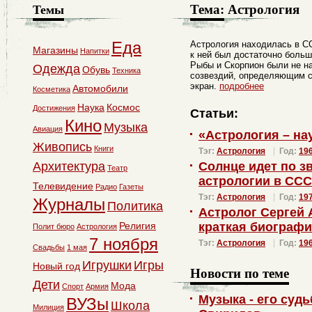
Тема:
Астрология
Темы
Еда
Астрология находилась в С
Магазины
Напитки
к ней был достаточно больш
Рыбы и Скорпион были не н
Одежда
Обувь
Техника
созвездий, определяющим с
экран.
подробнее
Автомобили
Косметика
Наука
Космос
Достижения
Статьи:
Кино
Музыка
Авиация
«Астрология – на
Живопись
Книги
Тэг:
Астрология
Год:
19
Архитектура
Солнце идет по з
Театр
астрологии в СС
Телевидение
Радио
Газеты
Тэг:
Астрология
Год:
19
Журналы
Политика
Астролог Сергей 
Религия
краткая биограф
Полит бюро
Астрология
7 ноября
Тэг:
Астрология
Год:
19
Свадьбы
1 мая
Игрушки
Игры
Новый год
Новости по теме
Дети
Мода
Спорт
Армия
Музыка - его суд
ВУЗы
Школа
Милиция