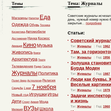
Тема:
Журналы
Темы
Еда
Советские журналы исчезали
Магазины
Напитки
день, нужный номер нужно б
закрытые...
подробнее
Одежда
Обувь
Техника
Автомобили
Косметика
Статьи:
Наука
Космос
Достижения
Советский журнал
Кино
Музыка
Авиация
Тэг:
Журналы
Год:
1962
Там, за горизонт
Живопись
Книги
Тэг:
Журналы
Год:
1956
Архитектура
Театр
Золушка становит
Телевидение
Радио
Газеты
Бурда Моден
Журналы
Политика
Тэг:
Журналы
Год:
1987
Люди как буквы. 
Религия
Полит бюро
Астрология
Веселые картинк
7 ноября
Свадьбы
1 мая
Тэг:
Журналы
Год:
1979
Игрушки
Игры
Новый год
Задачи инспектор
и жизнь
Дети
Мода
Спорт
Армия
ВУЗы
Тэг:
Журналы
Год:
1960
Школа
Милиция