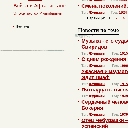
Война в Афганистане
Смена поколений
Тэг:
Журналы
Год:
1924
Эпоха застоя
Мультфильмы
Страницы:
1
2
>
Все темы
Новости по теме
Музыка - его суд
Свиридов
Тэг:
Журналы
Год:
1915
С днем рождения
Тэг:
Журналы
Год:
1906
Ужасная и изуми
Эдит Пиаф
Тэг:
Журналы
Год:
1915
Пятнадцать тысяч
Тэг:
Журналы
Год:
1949
Сердечный челов
Бокерия
Тэг:
Журналы
Год:
1939
Отец Чебурашки 
Успенский