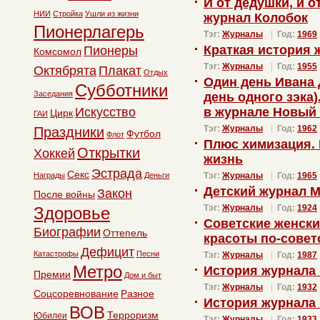
И от дедушки, и о
НИИ
Стройка
Ушли из жизни
журнал Колобок
Пионерлагерь
Тэг:
Журналы
Год:
1969
Краткая история
Пионеры
Комсомол
Тэг:
Журналы
Год:
1955
Октябрята
Плакат
Отдых
Один день Ивана 
Субботники
Заседания
день одного зэка
Искусство
в журнале Новый
Цирк
ГАИ
Тэг:
Журналы
Год:
1962
Праздники
Футбол
Флот
Плюс химизация.
Открытки
Хоккей
жизнь
Эстрада
Секс
Награды
Деньги
Тэг:
Журналы
Год:
1965
Детский журнал М
Закон
После войны
Тэг:
Журналы
Год:
1924
Здоровье
Советские женски
Биографии
Оттепель
красоты по-совет
Дефицит
Катастрофы
Песни
Тэг:
Журналы
Год:
1987
Метро
История журнала
Премии
Дом и быт
Тэг:
Журналы
Год:
1932
Соцсоревнование
Разное
История журнала
ВОВ
Терроризм
Юбилеи
Тэг:
Журналы
Год:
1933