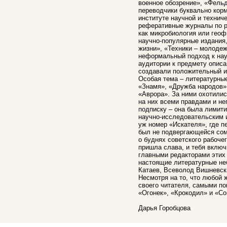
военное обозрение», «Фель
переводчики буквально ко
институте научной и техни
реферативные журналы по р
как микробиология или гео
научно-популярные издания,
жизни», «Техники – молодеж
неформальный подход к нау
аудитории к предмету описа
создавали положительный и
Особая тема – литературны
«Знамя», «Дружба народов»
«Аврора». За ними охотилис
на них всеми правдами и н
подписку – она была лимити
научно-исследовательским 
уж номер «Искателя», где п
был не подвергающейся сом
о буднях советского рабоче
пришла слава, и тебя включ
главными редакторами этих
настоящие литературные не
Катаев, Всеволод Вишневски
Несмотря на то, что любой 
своего читателя, самыми п
«Огонек», «Крокодил» и «Со
Дарья Горобцова