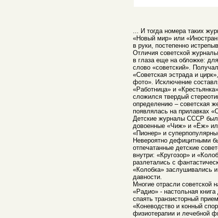
... И тогда номера таких жу
«Новый мир» или «Иностран
в руки, постепенно истрепыв
Отличия советской журналь
в глаза еще на обложке: дл
слово «советский». Получал
«Советская эстрада и цирк»
фото». Исключение составл
«Работница» и «Крестьянка»
сложился твердый стереоти
определению – советская ж
появлялась на прилавках «С
Детские журналы СССР были
довоенные «Чиж» и «Ёж» ил
«Пионер» и суперпопулярны
Невероятно дефицитными бы
отпечатанные детские сове
внутри: «Кругозор» и «Колоб
разлетались с фантастическ
«Колобка» заслушивались и
давности.
Многие отрасли советской н
«Радио» - настольная книга
спаять транзисторный прием
«Коневодство и конный спор
физиотерапии и лечебной ф