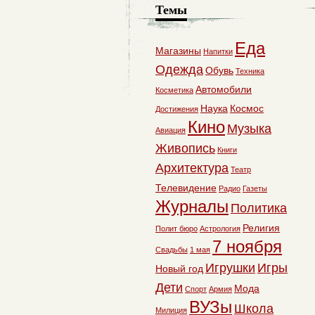
Темы
Еда
Магазины
Напитки
Одежда
Обувь
Техника
Автомобили
Косметика
Наука
Космос
Достижения
Кино
Музыка
Авиация
Живопись
Книги
Архитектура
Театр
Телевидение
Радио
Газеты
Журналы
Политика
Религия
Полит бюро
Астрология
7 ноября
Свадьбы
1 мая
Игрушки
Игры
Новый год
Дети
Мода
Спорт
Армия
ВУЗы
Школа
Милиция