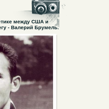
летике между США и
гу - Валерий Брумель.