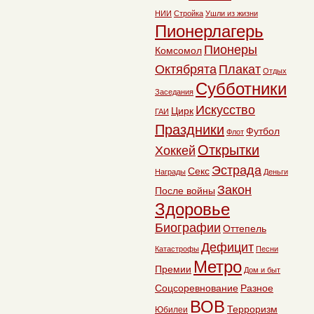
НИИ
Стройка
Ушли из жизни
Пионерлагерь
Пионеры
Комсомол
Октябрята
Плакат
Отдых
Субботники
Заседания
Искусство
Цирк
ГАИ
Праздники
Футбол
Флот
Открытки
Хоккей
Эстрада
Секс
Награды
Деньги
Закон
После войны
Здоровье
Биографии
Оттепель
Дефицит
Катастрофы
Песни
Метро
Премии
Дом и быт
Соцсоревнование
Разное
ВОВ
Терроризм
Юбилеи