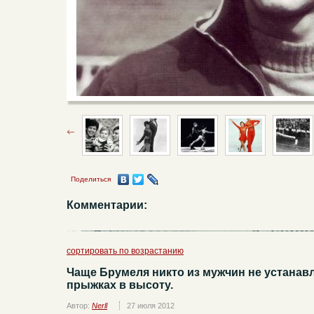
Поделиться
Комментарии:
сортировать по возрастанию
Чаще Брумеля никто из мужчин не устанав
прыжках в высоту.
Автор:
Nerll
27 июля 2012