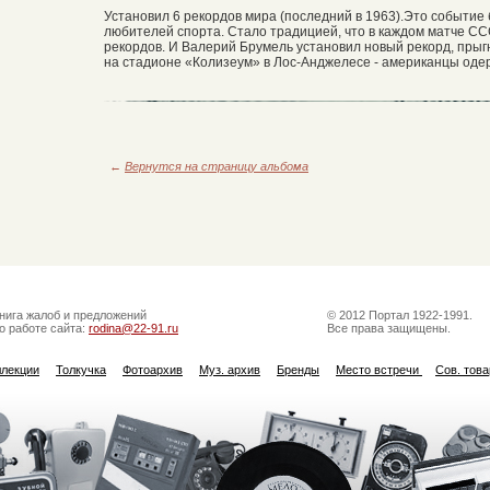
Установил 6 рекордов мира (последний в 1963).Это событи
любителей спорта. Стало традицией, что в каждом матче 
рекордов. И Валерий Брумель установил новый рекорд, прыгну
на стадионе «Колизеум» в Лос-Анджелесе - американцы одер
←
Вернутся на страницу альбома
нига жалоб и предложений
© 2012 Портал 1922-1991.
о работе сайта:
rodina@22-91.ru
Все права защищены.
ллекции
Толкучка
Фотоархив
Муз. архив
Бренды
Место встречи
Сов. тов