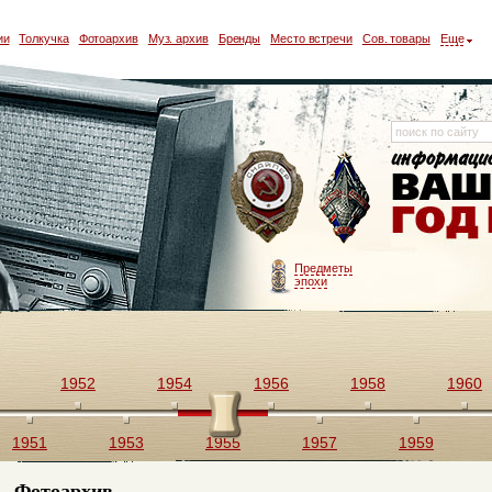
ии
Толкучка
Фотоархив
Муз. архив
Бренды
Место встречи
Сов. товары
Еще
Предметы
эпохи
1952
1954
1956
1958
1960
1951
1953
1955
1957
1959
Фотоархив