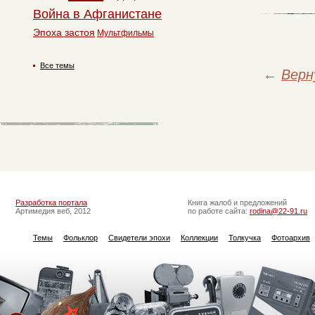
Война в Афганистане
Эпоха застоя
Мультфильмы
Все темы
←
Верн
Разработка портала
Книга жалоб и предложений
Артимедия веб, 2012
по работе сайта:
rodina@22-91.ru
Темы
Фольклор
Свидетели эпохи
Коллекции
Толкучка
Фотоархив