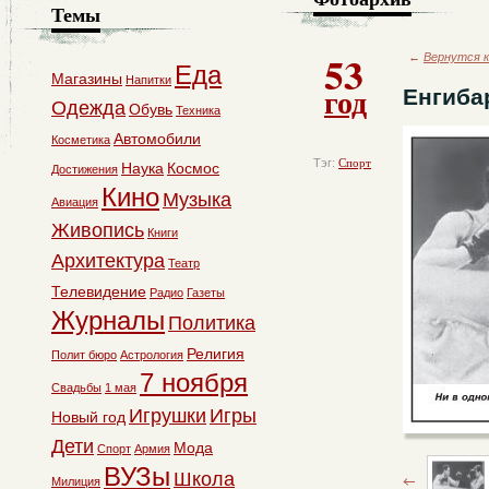
Темы
53
←
Вернутся к
Еда
Магазины
Напитки
год
Енгиба
Одежда
Обувь
Техника
Автомобили
Косметика
Тэг:
Спорт
Наука
Космос
Достижения
Кино
Музыка
Авиация
Живопись
Книги
Архитектура
Театр
Телевидение
Радио
Газеты
Журналы
Политика
Религия
Полит бюро
Астрология
7 ноября
Свадьбы
1 мая
Игрушки
Игры
Новый год
Дети
Мода
Спорт
Армия
ВУЗы
Школа
Милиция