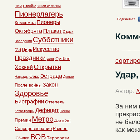
НИИ
Стройка
Ушли из жизни
Пионерлагерь
Поделиться
Пионеры
Комсомол
Октябрята
Плакат
Отдых
Комм
Субботники
Заседания
Искусство
Цирк
ГАИ
Праздники
Футбол
Флот
сортиро
Открытки
Хоккей
Удар,
Эстрада
Секс
Награды
Деньги
Закон
После войны
Автор:
N
Здоровье
Биографии
Оттепель
За ним 
Дефицит
Катастрофы
Песни
прекрас
Метро
Премии
не было
Дом и быт
Соцсоревнование
Разное
как мож
ВОВ
Терроризм
Юбилеи