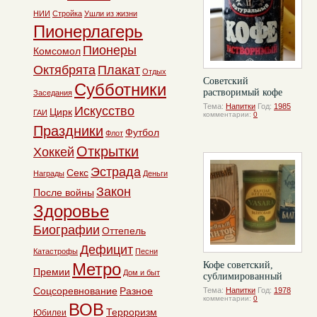
НИИ
Стройка
Ушли из жизни
Пионерлагерь
Пионеры
Комсомол
Октябрята
Плакат
Отдых
Советский
Субботники
растворимый кофе
Заседания
Тема:
Напитки
Год:
1985
Искусство
Цирк
ГАИ
комментарии:
0
Праздники
Футбол
Флот
Открытки
Хоккей
Эстрада
Секс
Награды
Деньги
Закон
После войны
Здоровье
Биографии
Оттепель
Дефицит
Катастрофы
Песни
Метро
Кофе советский,
Премии
Дом и быт
сублимированный
Соцсоревнование
Разное
Тема:
Напитки
Год:
1978
комментарии:
0
ВОВ
Терроризм
Юбилеи