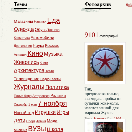
Темы
Фотоархив
Доб
Еда
Магазины
Напитки
Одежда
Обувь
Техника
9101
фотографий
Автомобили
Косметика
Наука
Космос
Достижения
Кино
Музыка
Авиация
Живопись
Книги
Архитектура
Театр
Телевидение
Радио
Газеты
Журналы
Политика
Так,
предположительно,
Религия
Полит бюро
Астрология
выглядела пробка от
7 ноября
бутылки кока-колы,
Свадьбы
1 мая
изготовленной для
Игрушки
Игры
Новый год
маршала Жукова
Тема:
Напитки
Год:
1944
Дети
Мода
Спорт
Армия
комментарии:
0
ВУЗы
Школа
Милиция