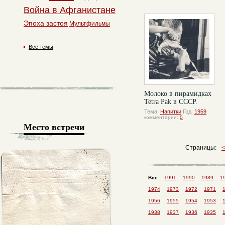
Война в Афганистане
Эпоха застоя
Мультфильмы
Все темы
Молоко в пирамидках
Tetra Pak в СССР.
Тема:
Напитки
Год:
1959
комментарии:
0
Место встречи
Страницы:
Все
1991
1990
1989
1
1974
1973
1972
1971
1956
1955
1954
1953
1938
1937
1936
1935