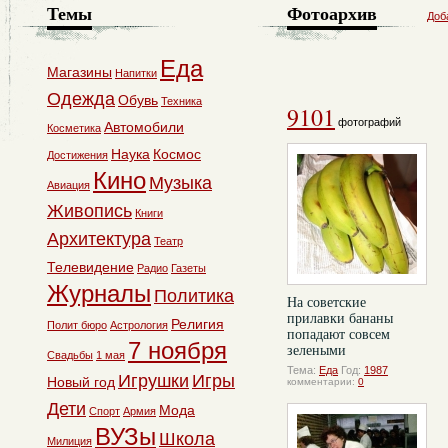
Темы
Фотоархив
Доб
Еда
Магазины
Напитки
Одежда
Обувь
Техника
9101
фотографий
Автомобили
Косметика
Наука
Космос
Достижения
Кино
Музыка
Авиация
Живопись
Книги
Архитектура
Театр
Телевидение
Радио
Газеты
Журналы
Политика
На советские
прилавки бананы
Религия
Полит бюро
Астрология
попадают совсем
7 ноября
зелеными
Свадьбы
1 мая
Тема:
Еда
Год:
1987
Игрушки
Игры
Новый год
комментарии:
0
Дети
Мода
Спорт
Армия
ВУЗы
Школа
Милиция