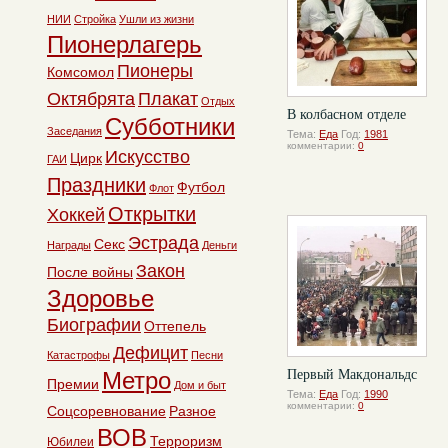
НИИ
Стройка
Ушли из жизни
Пионерлагерь
Пионеры
Комсомол
Октябрята
Плакат
Отдых
В колбасном отделе
Субботники
Заседания
Тема:
Еда
Год:
1981
комментарии:
0
Искусство
Цирк
ГАИ
Праздники
Футбол
Флот
Открытки
Хоккей
Эстрада
Секс
Награды
Деньги
Закон
После войны
Здоровье
Биографии
Оттепель
Дефицит
Катастрофы
Песни
Метро
Первый Макдональдс
Премии
Дом и быт
Тема:
Еда
Год:
1990
комментарии:
0
Соцсоревнование
Разное
ВОВ
Терроризм
Юбилеи