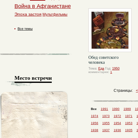
Война в Афганистане
Эпоха застоя
Мультфильмы
Все темы
Обед советского
человека
Тема:
Еда
Год:
1950
комментарии:
1
Место встречи
Страницы:
Все
1991
1990
1989
1
1974
1973
1972
1971
1956
1955
1954
1953
1938
1937
1936
1935