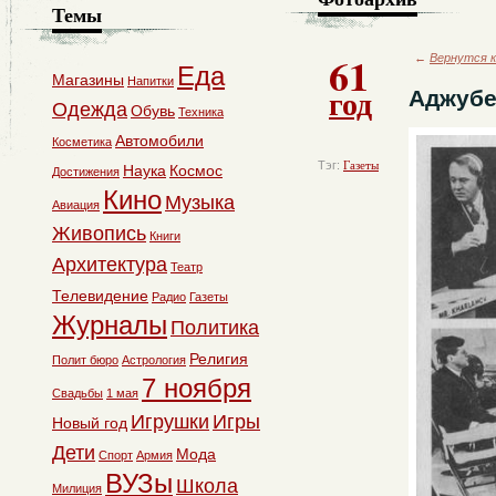
Темы
61
←
Вернутся к
Еда
Магазины
Напитки
год
Аджубе
Одежда
Обувь
Техника
Автомобили
Косметика
Тэг:
Газеты
Наука
Космос
Достижения
Кино
Музыка
Авиация
Живопись
Книги
Архитектура
Театр
Телевидение
Радио
Газеты
Журналы
Политика
Религия
Полит бюро
Астрология
7 ноября
Свадьбы
1 мая
Игрушки
Игры
Новый год
Дети
Мода
Спорт
Армия
ВУЗы
Школа
Милиция