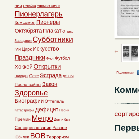
НИИ
Стройка
Ушли из жизни
Пионерлагерь
Пионеры
Комсомол
Октябрята
Плакат
Отдых
Субботники
Заседания
Искусство
Цирк
ГАИ
Праздники
Футбол
Флот
Открытки
Хоккей
Поделиться
Эстрада
Секс
Награды
Деньги
Закон
После войны
Комм
Здоровье
Биографии
Оттепель
Дефицит
Катастрофы
Песни
сортиро
Метро
Премии
Дом и быт
Перв
Соцсоревнование
Разное
ВОВ
Терроризм
Юбилеи