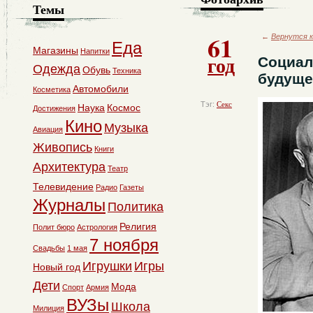
Темы
61
←
Вернутся к
Еда
Магазины
Напитки
год
Социал
Одежда
Обувь
Техника
будуще
Автомобили
Косметика
Тэг:
Секс
Наука
Космос
Достижения
Кино
Музыка
Авиация
Живопись
Книги
Архитектура
Театр
Телевидение
Радио
Газеты
Журналы
Политика
Религия
Полит бюро
Астрология
7 ноября
Свадьбы
1 мая
Игрушки
Игры
Новый год
Дети
Мода
Спорт
Армия
ВУЗы
Школа
Милиция