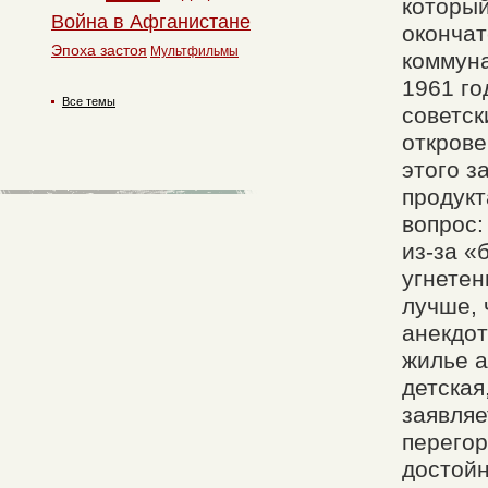
который
Война в Афганистане
окончат
Эпоха застоя
Мультфильмы
коммуна
1961 го
Все темы
советск
открове
этого з
продукт
вопрос:
из-за «
угнетен
лучше, 
анекдот
жилье а
детская
заявляе
перегор
достойн