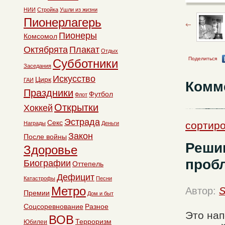
НИИ
Стройка
Ушли из жизни
Пионерлагерь
Пионеры
Комсомол
Октябрята
Плакат
Отдых
Поделиться
Субботники
Заседания
Искусство
Цирк
ГАИ
Комм
Праздники
Футбол
Флот
Открытки
Хоккей
Эстрада
Секс
сортиро
Награды
Деньги
Закон
После войны
Реши
Здоровье
проб
Биографии
Оттепель
Дефицит
Катастрофы
Песни
Метро
Автор:
S
Премии
Дом и быт
Соцсоревнование
Разное
Это нап
ВОВ
Терроризм
Юбилеи