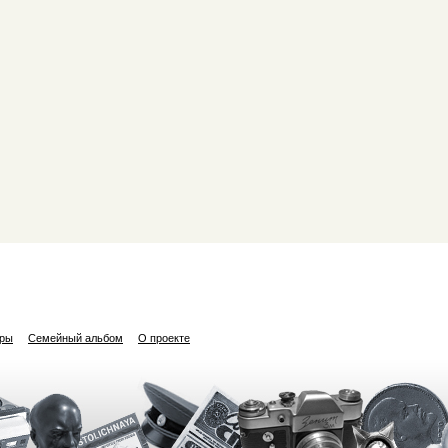
ары
Семейный альбом
О проекте