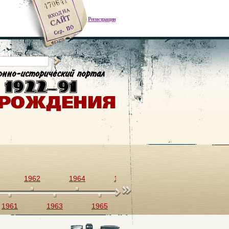
Регистрация
1962
1964
1966
1968
1970
1961
1963
1965
1967
1969