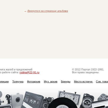
←
Вернутся на страницу альбома
нига жалоб и предложений
© 2012 Портал 1922-1991.
о работе сайта:
rodina@22-91.ru
Все права защищены.
ллекции
Толкучка
Фотоархив
Муз. архив
Бренды
Место встречи
Сов. тов