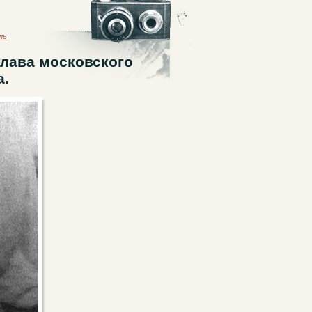
ль
глава московского
а.