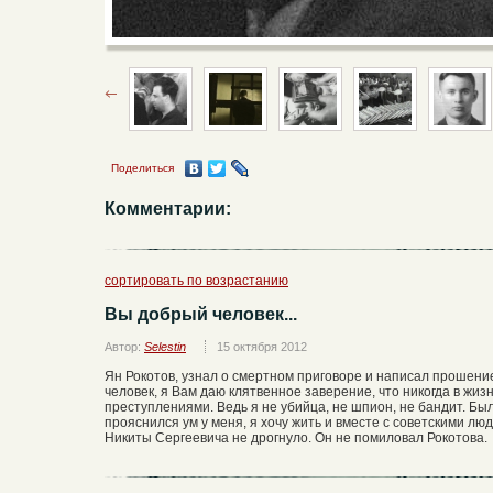
Поделиться
Комментарии:
сортировать по возрастанию
Вы добрый человек...
Автор:
Selestin
15 октября 2012
Ян Рокотов, узнал о смертном приговоре и написал прошени
человек, я Вам даю клятвенное заверение, что никогда в жиз
преступлениями. Ведь я не убийца, не шпион, не бандит. Бы
прояснился ум у меня, я хочу жить и вместе с советскими лю
Никиты Сергеевича не дрогнуло. Он не помиловал Рокотова.