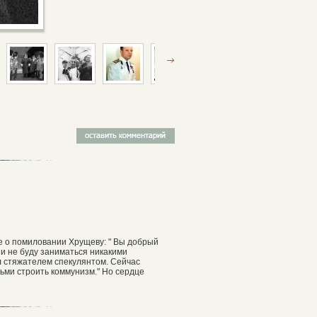
е о помиловании Хрущеву: " Вы добрый
ни не буду заниматься никакими
л стяжателем спекулянтом. Сейчас
дьми строить коммунизм." Но сердце