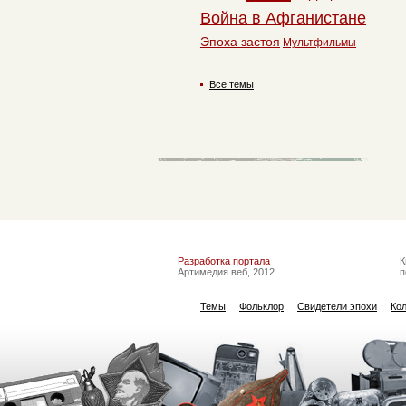
Война в Афганистане
Эпоха застоя
Мультфильмы
Все темы
Разработка портала
К
Артимедия веб, 2012
п
Темы
Фольклор
Свидетели эпохи
Ко