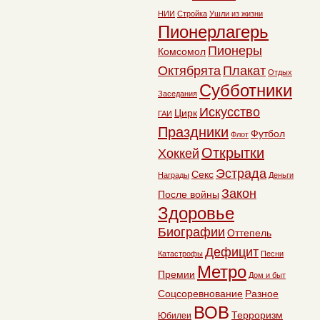
НИИ
Стройка
Ушли из жизни
Пионерлагерь
Пионеры
Комсомол
Октябрята
Плакат
Отдых
Субботники
Заседания
Искусство
Цирк
ГАИ
Праздники
Футбол
Флот
Открытки
Хоккей
Эстрада
Секс
Награды
Деньги
Закон
После войны
Здоровье
Биографии
Оттепель
Дефицит
Катастрофы
Песни
Метро
Премии
Дом и быт
Соцсоревнование
Разное
ВОВ
Терроризм
Юбилеи