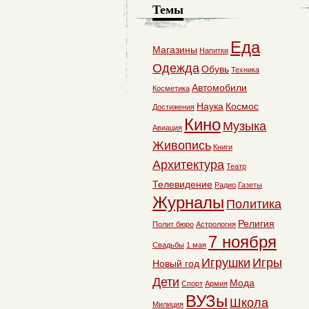
Темы
Еда
Магазины
Напитки
Одежда
Обувь
Техника
Автомобили
Косметика
Наука
Космос
Достижения
Кино
Музыка
Авиация
Живопись
Книги
Архитектура
Театр
Телевидение
Радио
Газеты
Журналы
Политика
Религия
Полит бюро
Астрология
7 ноября
Свадьбы
1 мая
Игрушки
Игры
Новый год
Дети
Мода
Спорт
Армия
ВУЗы
Школа
Милиция