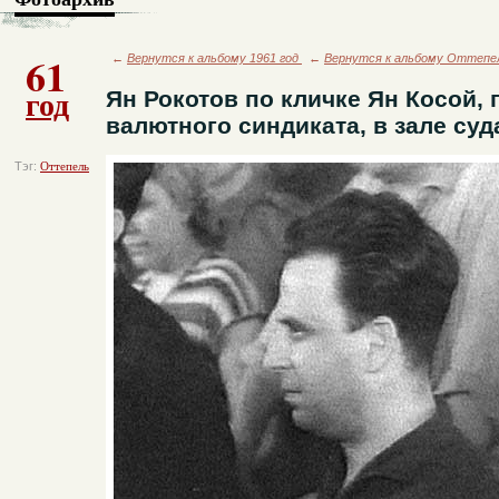
61
←
Вернутся к альбому 1961 год
←
Вернутся к альбому Оттепе
год
Ян Рокотов по кличке Ян Косой, 
валютного синдиката, в зале суд
Тэг:
Оттепель