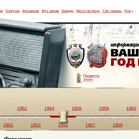
ии
Толкучка
Фотоархив
Муз. архив
Бренды
Место встречи
Сов. товары
Еще
Предметы
эпохи
1952
1954
1956
1958
1960
1951
1953
1955
1957
1959
Фотоархив