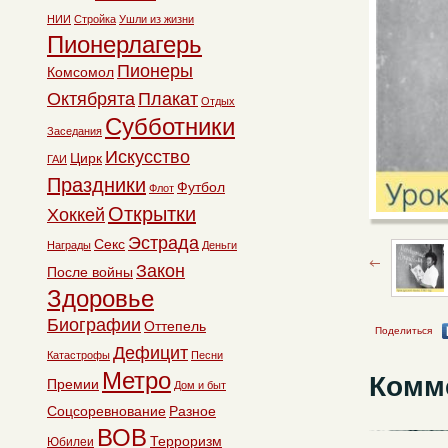
НИИ
Стройка
Ушли из жизни
Пионерлагерь
Пионеры
Комсомол
Октябрята
Плакат
Отдых
Субботники
Заседания
Искусство
Цирк
ГАИ
Праздники
Футбол
Флот
Открытки
Хоккей
Эстрада
Секс
Награды
Деньги
Закон
После войны
Здоровье
Биографии
Оттепель
Поделиться
Дефицит
Катастрофы
Песни
Метро
Комм
Премии
Дом и быт
Соцсоревнование
Разное
ВОВ
Терроризм
Юбилеи