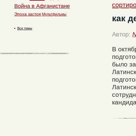
сортиро
Война в Афганистане
Эпоха застоя
Мультфильмы
как 
Все темы
Автор:
N
В октяб
подгото
было за
Латинск
подгото
Латинск
сотрудн
кандида