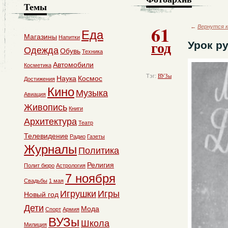
Темы
61
←
Вернутся к
Еда
Магазины
Напитки
год
Урок р
Одежда
Обувь
Техника
Автомобили
Косметика
Тэг:
ВУЗы
Наука
Космос
Достижения
Кино
Музыка
Авиация
Живопись
Книги
Архитектура
Театр
Телевидение
Радио
Газеты
Журналы
Политика
Религия
Полит бюро
Астрология
7 ноября
Свадьбы
1 мая
Игрушки
Игры
Новый год
Дети
Мода
Спорт
Армия
ВУЗы
Школа
Милиция