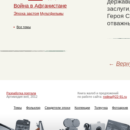
державы
Война в Афганистане
заслуги
Эпоха застоя
Мультфильмы
Героя С
отважны
Все темы
←
Верн
Разработка портала
Книга жалоб и предложений
Артимедия веб, 2012
по работе сайта:
rodina@22-91.ru
Темы
Фольклор
Свидетели эпохи
Коллекции
Толкучка
Фотоархив