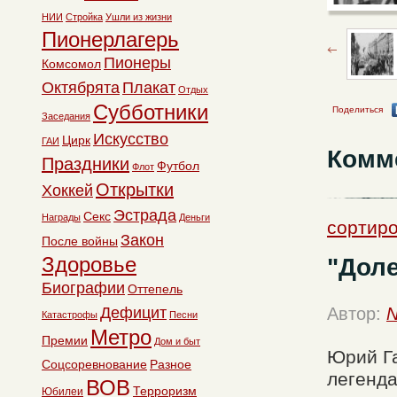
НИИ
Стройка
Ушли из жизни
Пионерлагерь
Пионеры
Комсомол
Октябрята
Плакат
Отдых
Субботники
Поделиться
Заседания
Искусство
Цирк
ГАИ
Комм
Праздники
Футбол
Флот
Открытки
Хоккей
Эстрада
Секс
Награды
Деньги
сортиро
Закон
После войны
Здоровье
"Доле
Биографии
Оттепель
Дефицит
Автор:
N
Катастрофы
Песни
Метро
Премии
Дом и быт
Юрий Га
Соцсоревнование
Разное
легенда
ВОВ
Терроризм
Юбилеи