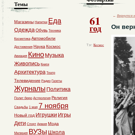
Темы
61
←
Вернутся к
Еда
Магазины
Напитки
год
Он вер
Одежда
Обувь
Техника
Автомобили
Косметика
Тэг:
Космос
Наука
Космос
Достижения
Кино
Музыка
Авиация
Живопись
Книги
Архитектура
Театр
Телевидение
Радио
Газеты
Журналы
Политика
Религия
Полит бюро
Астрология
7 ноября
Свадьбы
1 мая
Игрушки
Игры
Новый год
Дети
Мода
Спорт
Армия
ВУЗы
Школа
Милиция