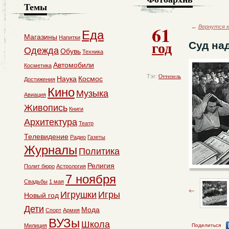
Темы
61
←
Вернутся к
Еда
Магазины
Напитки
год
Суд на
Одежда
Обувь
Техника
Автомобили
Косметика
Тэг:
Оттепель
Наука
Космос
Достижения
Кино
Музыка
Авиация
Живопись
Книги
Архитектура
Театр
Телевидение
Радио
Газеты
Журналы
Политика
Религия
Полит бюро
Астрология
7 ноября
Свадьбы
1 мая
Игрушки
Игры
Новый год
Дети
Мода
Спорт
Армия
ВУЗы
Школа
Милиция
Поделиться