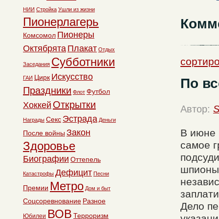
НИИ
Стройка
Ушли из жизни
Пионерлагерь
Комм
Пионеры
Комсомол
Октябрята
Плакат
Отдых
Субботники
сортиро
Заседания
Искусство
Цирк
ГАИ
По вс
Праздники
Футбол
Флот
Открытки
Хоккей
Автор:
S
Эстрада
Секс
Награды
Деньги
В июне 
Закон
После войны
Здоровье
самое г
подсуди
Биографии
Оттепель
шпионы,
Дефицит
Катастрофы
Песни
независ
Метро
Премии
Дом и быт
заплати
Соцсоревнование
Разное
Дело пе
ВОВ
Терроризм
Юбилеи
указани