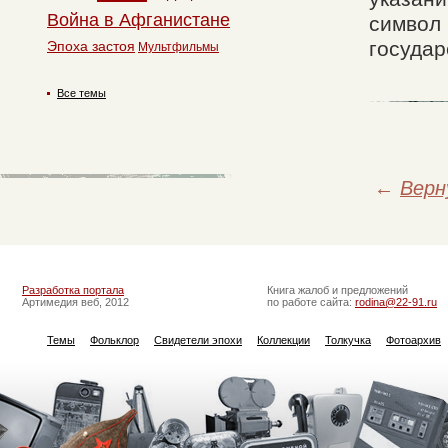
Война в Афганистане
символ 
государ
Эпоха застоя
Мультфильмы
Все темы
←
Верн
Разработка портала
Книга жалоб и предложений
Артимедия веб, 2012
по работе сайта:
rodina@22-91.ru
Темы
Фольклор
Свидетели эпохи
Коллекции
Толкучка
Фотоархив