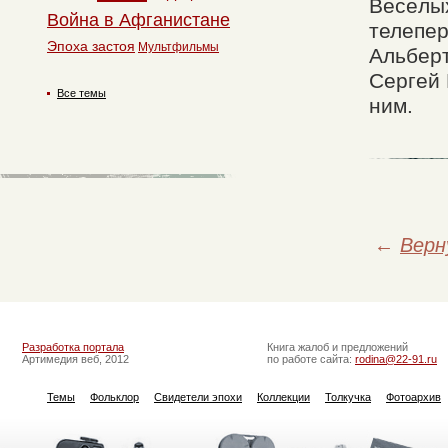
Весёлы
Война в Афганистане
телепер
Эпоха застоя
Мультфильмы
Альберт
Сергей 
Все темы
ним.
←
Верн
Разработка портала
Книга жалоб и предложений
Артимедия веб, 2012
по работе сайта:
rodina@22-91.ru
Темы
Фольклор
Свидетели эпохи
Коллекции
Толкучка
Фотоархив