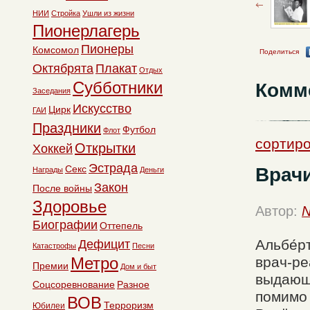
НИИ
Стройка
Ушли из жизни
Пионерлагерь
Пионеры
Комсомол
Поделиться
Октябрята
Плакат
Отдых
Субботники
Комм
Заседания
Искусство
Цирк
ГАИ
Праздники
Футбол
Флот
сортир
Открытки
Хоккей
Эстрада
Секс
Врачи
Награды
Деньги
Закон
После войны
Здоровье
Автор:
N
Биографии
Оттепель
Альбе́р
Дефицит
Катастрофы
Песни
Метро
врач-ре
Премии
Дом и быт
выдающи
Соцсоревнование
Разное
помимо 
ВОВ
Терроризм
Юбилеи