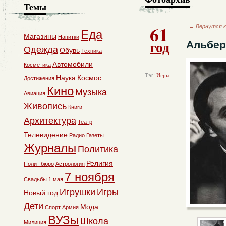
Темы
61
←
Вернутся к
Еда
Магазины
Напитки
год
Альбер
Одежда
Обувь
Техника
Автомобили
Косметика
Тэг:
Игры
Наука
Космос
Достижения
Кино
Музыка
Авиация
Живопись
Книги
Архитектура
Театр
Телевидение
Радио
Газеты
Журналы
Политика
Религия
Полит бюро
Астрология
7 ноября
Свадьбы
1 мая
Игрушки
Игры
Новый год
Дети
Мода
Спорт
Армия
ВУЗы
Школа
Милиция