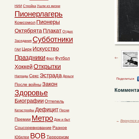
НИИ
Стройка
Ушли из жизни
Пионерлагерь
Пионеры
Комсомол
Октябрята
Плакат
Отдых
Субботники
Заседания
Искусство
Цирк
ГАИ
Праздники
Футбол
Флот
Открытки
Хоккей
Эстрада
Секс
Награды
Деньги
Поделиться
Закон
После войны
Коммента
Здоровье
Биографии
Оттепель
Дефицит
Катастрофы
Песни
Метро
Премии
Дом и быт
←
Вернутся н
Соцсоревнование
Разное
ВОВ
Терроризм
Юбилеи