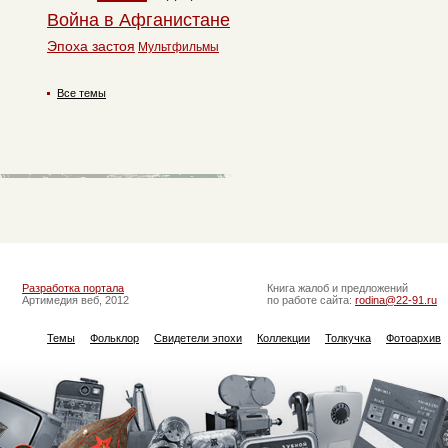
Война в Афганистане
Эпоха застоя
Мультфильмы
Все темы
Разработка портала
Книга жалоб и предложений
Артимедия веб, 2012
по работе сайта:
rodina@22-91.ru
Темы
Фольклор
Свидетели эпохи
Коллекции
Толкучка
Фотоархив