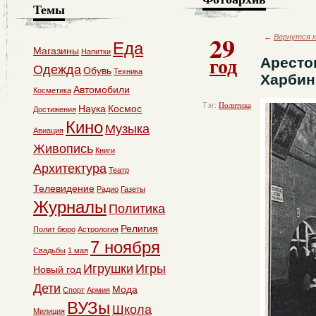
Темы
29
←
Вернутся к
Еда
Магазины
Напитки
год
Аресто
Одежда
Обувь
Техника
Харбин
Автомобили
Косметика
Тэг:
Политика
Наука
Космос
Достижения
Кино
Музыка
Авиация
Живопись
Книги
Архитектура
Театр
Телевидение
Радио
Газеты
Журналы
Политика
Религия
Полит бюро
Астрология
7 ноября
Свадьбы
1 мая
Игрушки
Игры
Новый год
Дети
Мода
Спорт
Армия
ВУЗы
Школа
Милиция