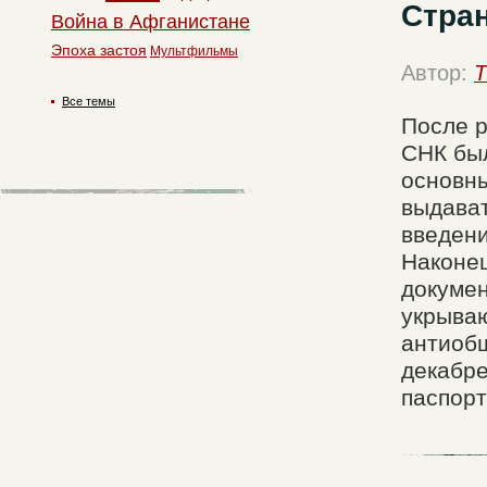
Стран
Война в Афганистане
Эпоха застоя
Мультфильмы
Автор:
T
Все темы
После р
СНК был
основны
выдават
введени
Наконец
докумен
укрываю
антиобщ
декабре
паспорт