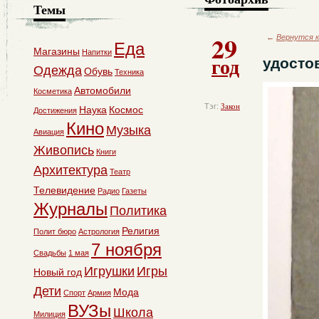
Темы
29
←
Вернутся к
Еда
Магазины
Напитки
год
удосто
Одежда
Обувь
Техника
Автомобили
Косметика
Тэг:
Закон
Наука
Космос
Достижения
Кино
Музыка
Авиация
Живопись
Книги
Архитектура
Театр
Телевидение
Радио
Газеты
Журналы
Политика
Религия
Полит бюро
Астрология
7 ноября
Свадьбы
1 мая
Игрушки
Игры
Новый год
Дети
Мода
Спорт
Армия
ВУЗы
Школа
Милиция