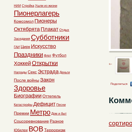
НИИ
Стройка
Ушли из жизни
Пионерлагерь
Пионеры
Комсомол
Октябрята
Плакат
Отдых
Субботники
Заседания
Искусство
Цирк
ГАИ
Праздники
Футбол
Флот
Открытки
Хоккей
Эстрада
Секс
Награды
Деньги
Закон
После войны
Поделиться
Здоровье
Биографии
Оттепель
Комм
Дефицит
Катастрофы
Песни
Метро
Премии
Дом и быт
Соцсоревнование
Разное
сортиро
ВОВ
Терроризм
Юбилеи