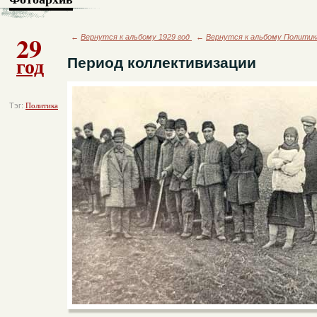
29
←
Вернутся к альбому 1929 год
←
Вернутся к альбому Политик
год
Период коллективизации
Тэг:
Политика