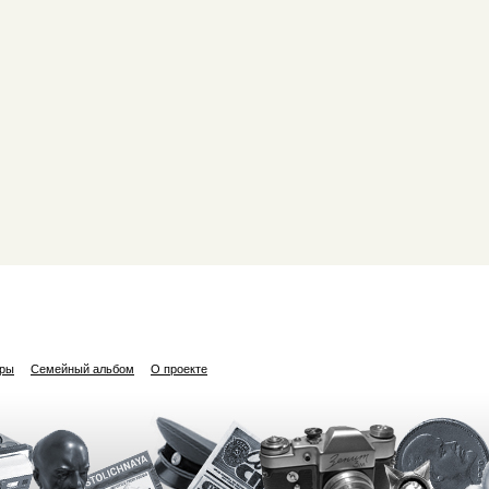
ары
Семейный альбом
О проекте