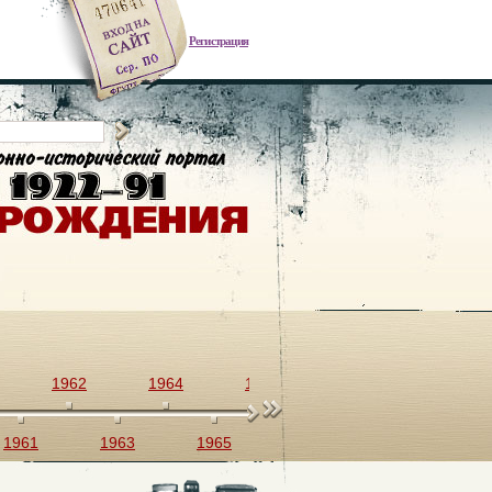
Регистрация
1962
1964
1966
1968
1970
1961
1963
1965
1967
1969