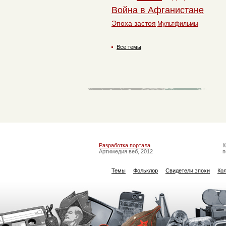
Война в Афганистане
Эпоха застоя
Мультфильмы
Все темы
Разработка портала
К
Артимедия веб, 2012
п
Темы
Фольклор
Свидетели эпохи
Ко