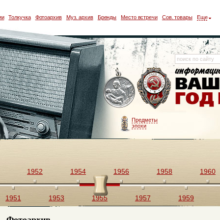
ии
Толкучка
Фотоархив
Муз. архив
Бренды
Место встречи
Сов. товары
Еще
Предметы
эпохи
1952
1954
1956
1958
1960
1951
1953
1955
1957
1959
Фотоархив