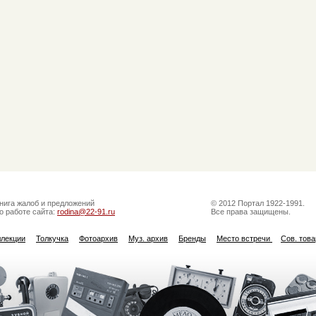
нига жалоб и предложений
© 2012 Портал 1922-1991.
о работе сайта:
rodina@22-91.ru
Все права защищены.
ллекции
Толкучка
Фотоархив
Муз. архив
Бренды
Место встречи
Сов. тов