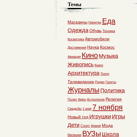
Темы
Еда
Магазины
Напитки
Одежда
Обувь
Техника
Автомобили
Косметика
Наука
Космос
Достижения
Кино
Музыка
Авиация
Живопись
Книги
Архитектура
Театр
Телевидение
Радио
Газеты
Журналы
Политика
Религия
Полит бюро
Астрология
7 ноября
Свадьбы
1 мая
Игрушки
Игры
Новый год
Дети
Мода
Спорт
Армия
ВУЗы
Школа
Милиция