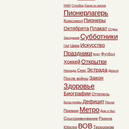
НИИ
Стройка
Ушли из жизни
Пионерлагерь
Пионеры
Комсомол
Октябрята
Плакат
Отдых
Субботники
Заседания
Искусство
Цирк
ГАИ
Праздники
Футбол
Флот
Открытки
Хоккей
Эстрада
Секс
Награды
Деньги
Закон
После войны
Здоровье
Биографии
Оттепель
Дефицит
Катастрофы
Песни
Метро
Премии
Дом и быт
Соцсоревнование
Разное
ВОВ
Терроризм
Юбилеи