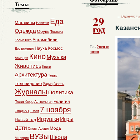
Темы
29
←
Вернутся к
Еда
Магазины
Напитки
год
Казанс
Одежда
Обувь
Техника
Автомобили
Косметика
Тэг:
Ушли из
Наука
Космос
Достижения
жизни
Кино
Музыка
Авиация
Живопись
Книги
Архитектура
Театр
Телевидение
Радио
Газеты
Журналы
Политика
Религия
Полит бюро
Астрология
7 ноября
Свадьбы
1 мая
Игрушки
Игры
Новый год
Дети
Мода
Спорт
Армия
ВУЗы
Школа
Милиция