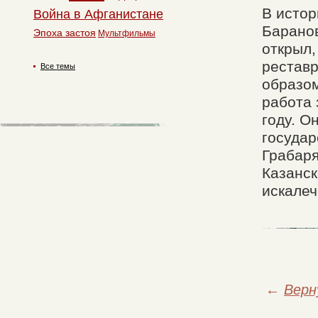
В истор
Война в Афганистане
Баранов
Эпоха застоя
Мультфильмы
открыл,
реставр
Все темы
образом
работа 
году. О
государ
Грабаря
Казанск
искалеч
←
Верн