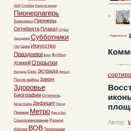
НИИ
Стройка
Ушли из жизни
Пионерлагерь
Пионеры
Комсомол
Октябрята
Плакат
Отдых
Субботники
Поделиться
Заседания
Искусство
Цирк
ГАИ
Комм
Праздники
Футбол
Флот
Открытки
Хоккей
Эстрада
Секс
Награды
Деньги
сортиро
Закон
После войны
Восс
Здоровье
Биографии
икон
Оттепель
Дефицит
площ
Катастрофы
Песни
Метро
Премии
Дом и быт
Соцсоревнование
Разное
Автор:
V
ВОВ
Терроризм
Юбилеи