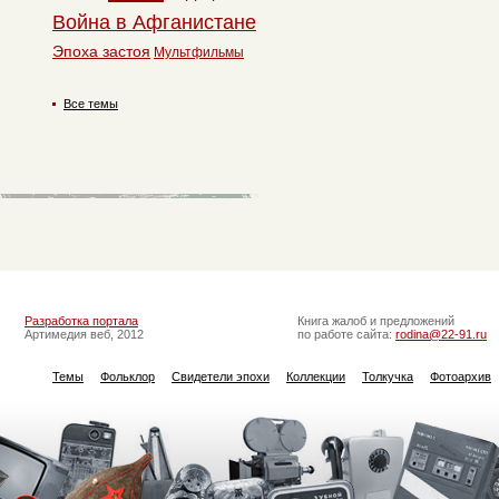
Война в Афганистане
Эпоха застоя
Мультфильмы
Все темы
Разработка портала
Книга жалоб и предложений
Артимедия веб, 2012
по работе сайта:
rodina@22-91.ru
Темы
Фольклор
Свидетели эпохи
Коллекции
Толкучка
Фотоархив