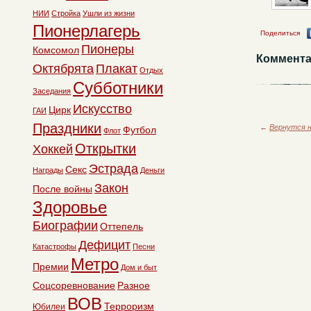
НИИ
Стройка
Ушли из жизни
Пионерлагерь
Поделиться
Пионеры
Комсомол
Коммента
Октябрята
Плакат
Отдых
Субботники
Заседания
Искусство
Цирк
ГАИ
Праздники
←
Вернутся н
Футбол
Флот
Открытки
Хоккей
Эстрада
Секс
Награды
Деньги
Закон
После войны
Здоровье
Биографии
Оттепель
Дефицит
Катастрофы
Песни
Метро
Премии
Дом и быт
Соцсоревнование
Разное
ВОВ
Терроризм
Юбилеи