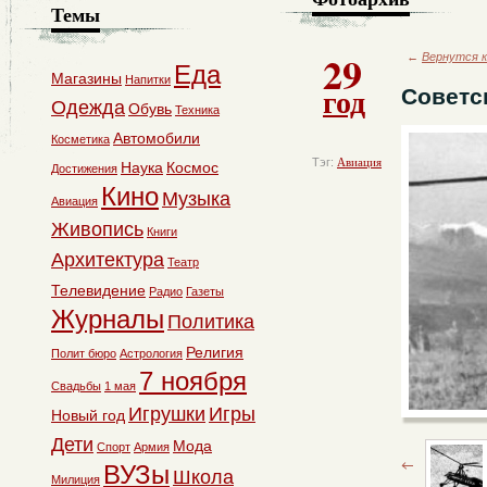
Темы
29
←
Вернутся к
Еда
Магазины
Напитки
год
Советс
Одежда
Обувь
Техника
Автомобили
Косметика
Тэг:
Авиация
Наука
Космос
Достижения
Кино
Музыка
Авиация
Живопись
Книги
Архитектура
Театр
Телевидение
Радио
Газеты
Журналы
Политика
Религия
Полит бюро
Астрология
7 ноября
Свадьбы
1 мая
Игрушки
Игры
Новый год
Дети
Мода
Спорт
Армия
ВУЗы
Школа
Милиция