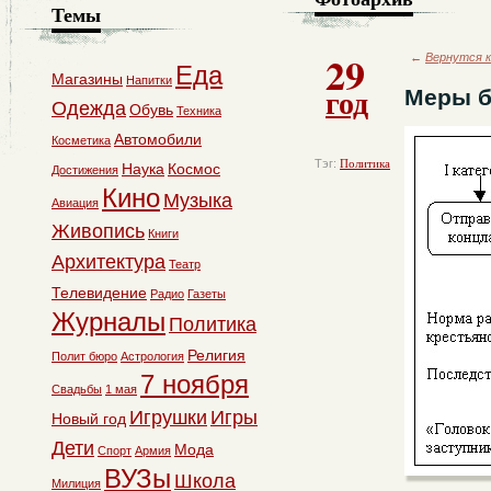
Темы
29
←
Вернутся к
Еда
Магазины
Напитки
год
Меры б
Одежда
Обувь
Техника
Автомобили
Косметика
Тэг:
Политика
Наука
Космос
Достижения
Кино
Музыка
Авиация
Живопись
Книги
Архитектура
Театр
Телевидение
Радио
Газеты
Журналы
Политика
Религия
Полит бюро
Астрология
7 ноября
Свадьбы
1 мая
Игрушки
Игры
Новый год
Дети
Мода
Спорт
Армия
ВУЗы
Школа
Милиция