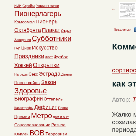
НИИ
Стройка
Ушли из жизни
Пионерлагерь
Пионеры
Комсомол
Октябрята
Плакат
Поделиться
Отдых
Субботники
Заседания
Комм
Искусство
Цирк
ГАИ
Праздники
Футбол
Флот
Открытки
Хоккей
сортиро
Эстрада
Секс
Награды
Деньги
как э
Закон
После войны
Здоровье
Биографии
Автор:
T
Оттепель
Дефицит
Катастрофы
Песни
Жалко 
Метро
Премии
Дом и быт
созидаю
Соцсоревнование
Разное
периода
ВОВ
Терроризм
Юбилеи