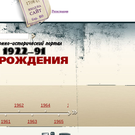
Регистрация
1962
1964
1966
1968
1970
1961
1963
1965
1967
1969