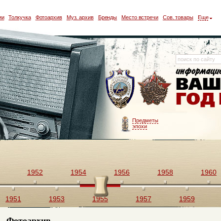
ии
Толкучка
Фотоархив
Муз. архив
Бренды
Место встречи
Сов. товары
Еще
Предметы
эпохи
1952
1954
1956
1958
1960
1951
1953
1955
1957
1959
Фотоархив