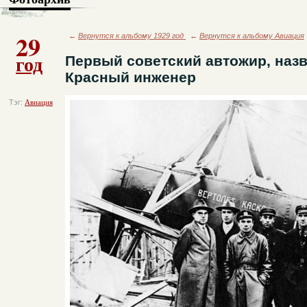
29
←
Вернутся к альбому 1929 год
←
Вернутся к альбому Авиация
год
Первый советский автожир, наз
Красный инженер
Тэг:
Авиация