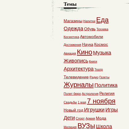
Темы
Еда
Магазины
Напитки
Одежда
Обувь
Техника
Автомобили
Косметика
Наука
Космос
Достижения
Кино
Музыка
Авиация
Живопись
Книги
Архитектура
Театр
Телевидение
Радио
Газеты
Журналы
Политика
Религия
Полит бюро
Астрология
7 ноября
Свадьбы
1 мая
Игрушки
Игры
Новый год
Дети
Мода
Спорт
Армия
ВУЗы
Школа
Милиция