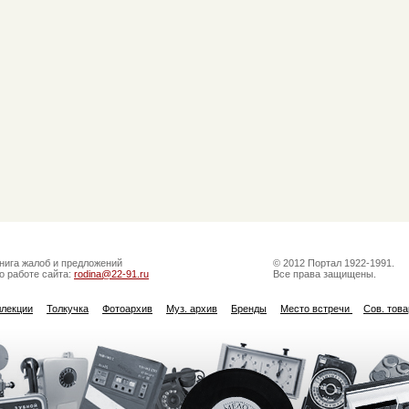
нига жалоб и предложений
© 2012 Портал 1922-1991.
о работе сайта:
rodina@22-91.ru
Все права защищены.
ллекции
Толкучка
Фотоархив
Муз. архив
Бренды
Место встречи
Сов. тов