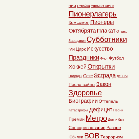
НИИ
Стройка
Ушли из жизни
Пионерлагерь
Пионеры
Комсомол
Октябрята
Плакат
Отдых
Субботники
Заседания
Искусство
Цирк
ГАИ
Праздники
Футбол
Флот
Открытки
Хоккей
Эстрада
Секс
Награды
Деньги
Закон
После войны
Здоровье
Биографии
Оттепель
Дефицит
Катастрофы
Песни
Метро
Премии
Дом и быт
Соцсоревнование
Разное
ВОВ
Терроризм
Юбилеи