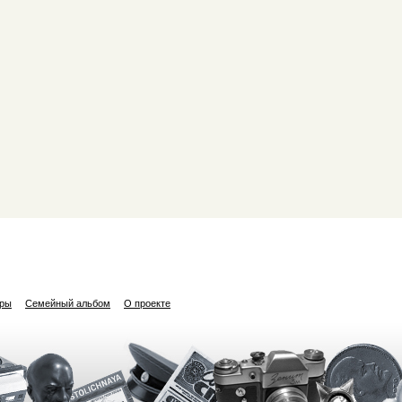
ары
Семейный альбом
О проекте