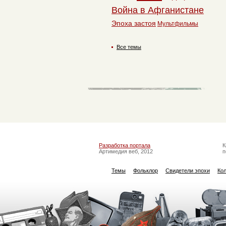
Война в Афганистане
Эпоха застоя
Мультфильмы
Все темы
Разработка портала
К
Артимедия веб, 2012
п
Темы
Фольклор
Свидетели эпохи
Ко