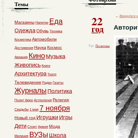
Темы
22
←
Вернутся к
Еда
Магазины
Напитки
год
Автори
Одежда
Обувь
Техника
Автомобили
Косметика
Тэг:
Политика
Наука
Космос
Достижения
Кино
Музыка
Авиация
Живопись
Книги
Архитектура
Театр
Телевидение
Радио
Газеты
Журналы
Политика
Религия
Полит бюро
Астрология
7 ноября
Свадьбы
1 мая
Игрушки
Игры
Новый год
Дети
Мода
Спорт
Армия
ВУЗы
Школа
Милиция