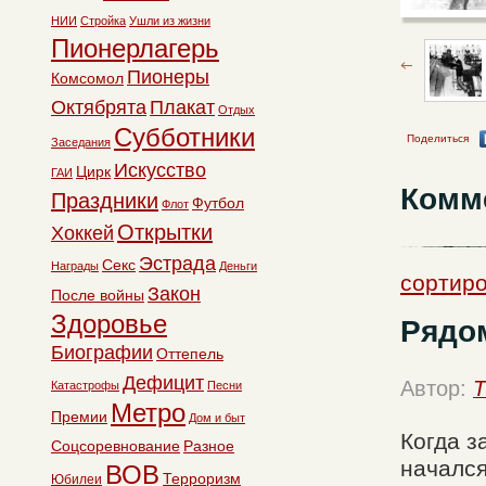
НИИ
Стройка
Ушли из жизни
Пионерлагерь
Пионеры
Комсомол
Октябрята
Плакат
Отдых
Субботники
Поделиться
Заседания
Искусство
Цирк
ГАИ
Комм
Праздники
Футбол
Флот
Открытки
Хоккей
Эстрада
Секс
Награды
Деньги
сортиро
Закон
После войны
Здоровье
Рядо
Биографии
Оттепель
Дефицит
Автор:
T
Катастрофы
Песни
Метро
Премии
Дом и быт
Когда з
Соцсоревнование
Разное
начался
ВОВ
Терроризм
Юбилеи