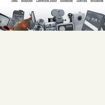
Темы
Фольклор
Свидетели эпохи
Коллекции
Толкучка
Фотоархив