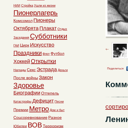
НИИ
Стройка
Ушли из жизни
Пионерлагерь
Пионеры
Комсомол
Октябрята
Плакат
Отдых
Субботники
Заседания
Искусство
Цирк
ГАИ
Праздники
Футбол
Флот
Открытки
Хоккей
Эстрада
Поделиться
Секс
Награды
Деньги
Закон
После войны
Комм
Здоровье
Биографии
Оттепель
Дефицит
Катастрофы
Песни
сортиро
Метро
Премии
Дом и быт
Ленин
Соцсоревнование
Разное
ВОВ
Терроризм
Юбилеи