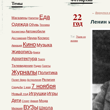
Темы
22
←
Вернутся к
Еда
Магазины
Напитки
год
Ленин 
Одежда
Обувь
Техника
Автомобили
Косметика
Тэг:
Ушли из
Наука
Космос
Достижения
жизни
Кино
Музыка
Авиация
Живопись
Книги
Архитектура
Театр
Телевидение
Радио
Газеты
Журналы
Политика
Религия
Полит бюро
Астрология
7 ноября
Свадьбы
1 мая
Игрушки
Игры
Новый год
Дети
Мода
Спорт
Армия
ВУЗы
Школа
Милиция