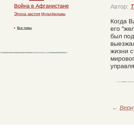
Война в Афганистане
Автор:
T
Эпоха застоя
Мультфильмы
Когда В
его "же
Все темы
был под
выезжал
жизни с
мировог
управля
←
Верн