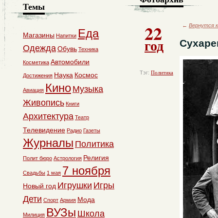
Темы
22
←
Вернутся к
Еда
Магазины
Напитки
год
Сухаре
Одежда
Обувь
Техника
Автомобили
Косметика
Тэг:
Политика
Наука
Космос
Достижения
Кино
Музыка
Авиация
Живопись
Книги
Архитектура
Театр
Телевидение
Радио
Газеты
Журналы
Политика
Религия
Полит бюро
Астрология
7 ноября
Свадьбы
1 мая
Игрушки
Игры
Новый год
Дети
Мода
Спорт
Армия
ВУЗы
Школа
Милиция