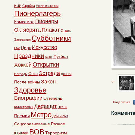
НИИ
Стройка
Ушли из жизни
Пионерлагерь
Пионеры
Комсомол
Октябрята
Плакат
Отдых
Субботники
Заседания
Искусство
Цирк
ГАИ
Праздники
Футбол
Флот
Открытки
Хоккей
Эстрада
Секс
Награды
Деньги
Закон
После войны
Здоровье
Биографии
Оттепель
Поделиться
Дефицит
Катастрофы
Песни
Метро
Коммента
Премии
Дом и быт
Соцсоревнование
Разное
ВОВ
Терроризм
Юбилеи