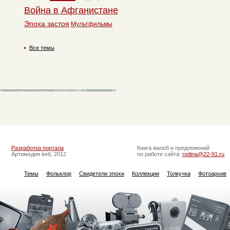
Война в Афганистане
Эпоха застоя
Мультфильмы
Все темы
Разработка портала
Книга жалоб и предложений
Артимедия веб, 2012
по работе сайта:
rodina@22-91.ru
Темы
Фольклор
Свидетели эпохи
Коллекции
Толкучка
Фотоархив