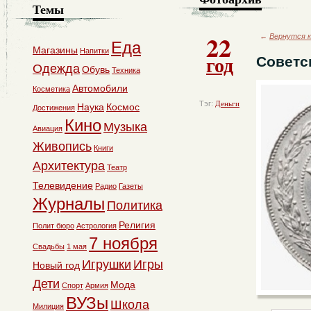
Темы
22
←
Вернутся к
Еда
Магазины
Напитки
год
Советс
Одежда
Обувь
Техника
Автомобили
Косметика
Тэг:
Деньги
Наука
Космос
Достижения
Кино
Музыка
Авиация
Живопись
Книги
Архитектура
Театр
Телевидение
Радио
Газеты
Журналы
Политика
Религия
Полит бюро
Астрология
7 ноября
Свадьбы
1 мая
Игрушки
Игры
Новый год
Дети
Мода
Спорт
Армия
ВУЗы
Школа
Милиция