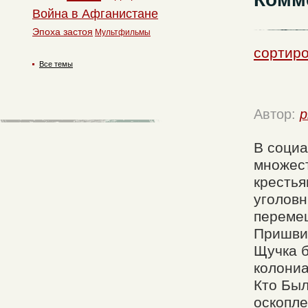
Война в Афганистане
Эпоха застоя
Мультфильмы
сортиро
Все темы
Автор:
p
В социа
множест
крестья
уголовн
перемеш
Пришви
Щучка б
колониа
Кто Был
оскопле