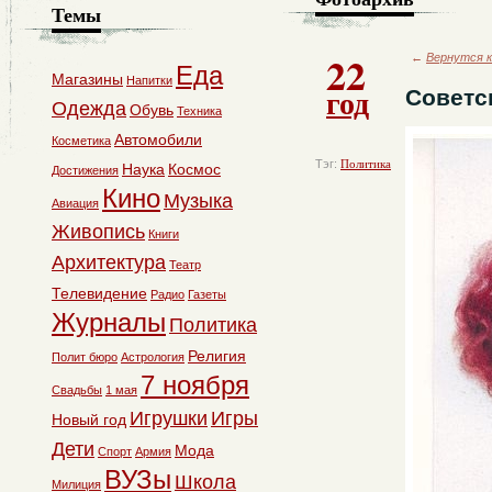
Темы
22
←
Вернутся к
Еда
Магазины
Напитки
год
Советс
Одежда
Обувь
Техника
Автомобили
Косметика
Тэг:
Политика
Наука
Космос
Достижения
Кино
Музыка
Авиация
Живопись
Книги
Архитектура
Театр
Телевидение
Радио
Газеты
Журналы
Политика
Религия
Полит бюро
Астрология
7 ноября
Свадьбы
1 мая
Игрушки
Игры
Новый год
Дети
Мода
Спорт
Армия
ВУЗы
Школа
Милиция