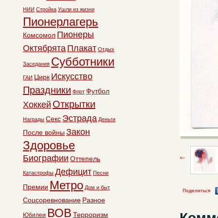
НИИ
Стройка
Ушли из жизни
Пионерлагерь
Пионеры
Комсомол
Октябрята
Плакат
Отдых
Субботники
Заседания
Искусство
Цирк
ГАИ
Праздники
Футбол
Флот
Открытки
Хоккей
Эстрада
Секс
Награды
Деньги
Закон
После войны
Здоровье
Биографии
Оттепель
Дефицит
Катастрофы
Песни
Метро
Премии
Дом и быт
Поделиться
Соцсоревнование
Разное
ВОВ
Комм
Терроризм
Юбилеи