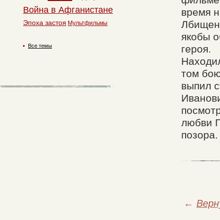
фильме,
Война в Афганистане
время н
Эпоха застоя
Лбищенс
Мультфильмы
якобы о
Все темы
героя.
Находил
том бою
выпил с
Иванови
посмотр
любви П
позора.
←
Верн