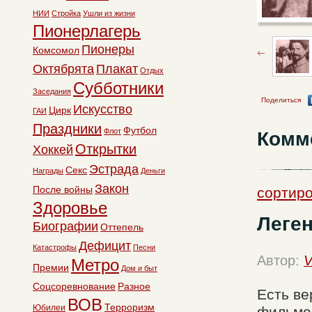
НИИ
Стройка
Ушли из жизни
Пионерлагерь
Пионеры
Комсомол
Октябрята
Плакат
Отдых
Субботники
Заседания
Поделиться
Искусство
Цирк
ГАИ
Праздники
Футбол
Флот
Комм
Открытки
Хоккей
Эстрада
Секс
Награды
Деньги
Закон
После войны
сортиро
Здоровье
Леге
Биографии
Оттепель
Дефицит
Катастрофы
Песни
Автор:
V
Метро
Премии
Дом и быт
Соцсоревнование
Разное
Есть ве
ВОВ
Терроризм
Юбилеи