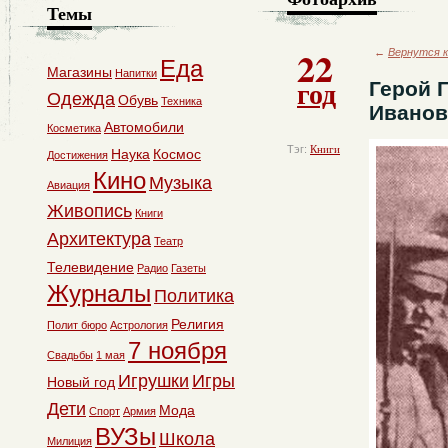
Темы
22
←
Вернутся к
Еда
Магазины
Напитки
год
Герой 
Одежда
Обувь
Техника
Иванов
Автомобили
Косметика
Тэг:
Книги
Наука
Космос
Достижения
Кино
Музыка
Авиация
Живопись
Книги
Архитектура
Театр
Телевидение
Радио
Газеты
Журналы
Политика
Религия
Полит бюро
Астрология
7 ноября
Свадьбы
1 мая
Игрушки
Игры
Новый год
Дети
Мода
Спорт
Армия
ВУЗы
Школа
Милиция