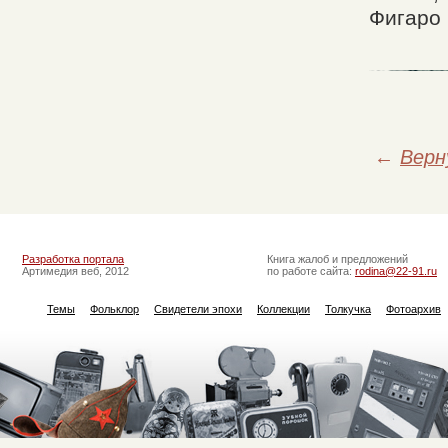
Фигаро 
←
Верн
Разработка портала
Книга жалоб и предложений
Артимедия веб, 2012
по работе сайта:
rodina@22-91.ru
Темы
Фольклор
Свидетели эпохи
Коллекции
Толкучка
Фотоархив