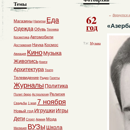
Темы
62
←
Вернутся к
Еда
Магазины
Напитки
год
«Азерб
Одежда
Обувь
Техника
Автомобили
Косметика
Тэг:
Музыка
Наука
Космос
Достижения
Кино
Музыка
Авиация
Живопись
Книги
Архитектура
Театр
Телевидение
Радио
Газеты
Журналы
Политика
Религия
Полит бюро
Астрология
7 ноября
Свадьбы
1 мая
Игрушки
Игры
Новый год
Дети
Мода
Спорт
Армия
ВУЗы
Школа
Милиция