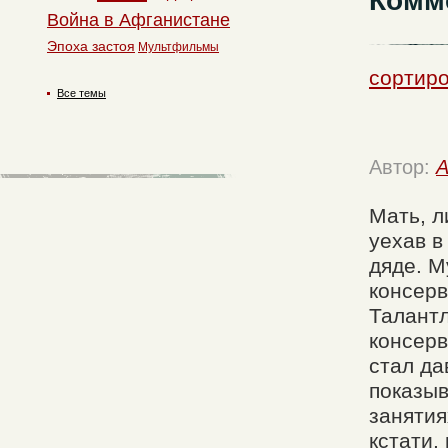
Комм
Война в Афганистане
Эпоха застоя
Мультфильмы
сортиро
Все темы
Автор:
A
Мать, л
уехав в
дяде. М
консерв
Талантл
консерв
стал да
показыв
занятия
кстати,