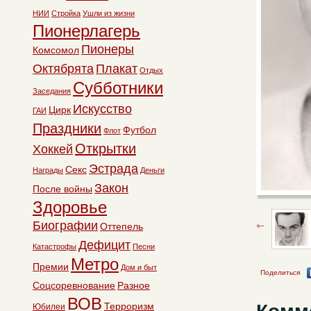
НИИ
Стройка
Ушли из жизни
Пионерлагерь
Пионеры
Комсомол
Октябрята
Плакат
Отдых
Субботники
Заседания
Искусство
Цирк
ГАИ
Праздники
Футбол
Флот
Открытки
Хоккей
Эстрада
Секс
Награды
Деньги
Закон
После войны
Здоровье
Биографии
Оттепель
Дефицит
Катастрофы
Песни
Метро
Премии
Дом и быт
Поделиться
Соцсоревнование
Разное
ВОВ
Терроризм
Юбилеи