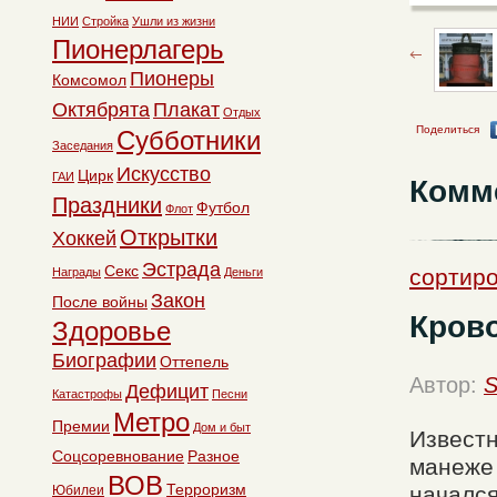
НИИ
Стройка
Ушли из жизни
Пионерлагерь
Пионеры
Комсомол
Октябрята
Плакат
Отдых
Поделиться
Субботники
Заседания
Искусство
Цирк
ГАИ
Комм
Праздники
Футбол
Флот
Открытки
Хоккей
Эстрада
Секс
сортиро
Награды
Деньги
Закон
После войны
Кров
Здоровье
Биографии
Оттепель
Автор:
S
Дефицит
Катастрофы
Песни
Метро
Премии
Дом и быт
Известн
Соцсоревнование
Разное
манеже 
ВОВ
Терроризм
начался
Юбилеи