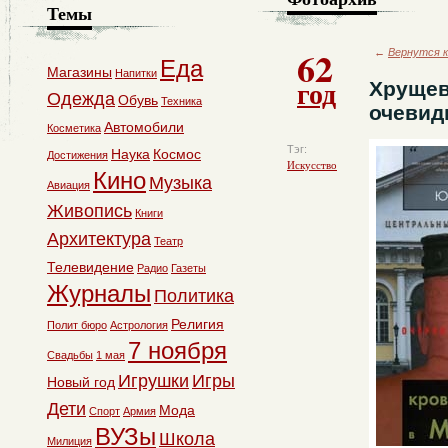
Темы
62
←
Вернутся к
Еда
Магазины
Напитки
год
Хрущев
Одежда
Обувь
Техника
очевид
Автомобили
Косметика
Тэг:
Наука
Космос
Достижения
Искусство
Кино
Музыка
Авиация
Живопись
Книги
Архитектура
Театр
Телевидение
Радио
Газеты
Журналы
Политика
Религия
Полит бюро
Астрология
7 ноября
Свадьбы
1 мая
Игрушки
Игры
Новый год
Дети
Мода
Спорт
Армия
ВУЗы
Школа
Милиция