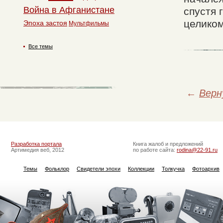
Война в Афганистане
спустя 
целиком
Эпоха застоя
Мультфильмы
Все темы
←
Верн
Разработка портала
Книга жалоб и предложений
Артимедия веб, 2012
по работе сайта:
rodina@22-91.ru
Темы
Фольклор
Свидетели эпохи
Коллекции
Толкучка
Фотоархив