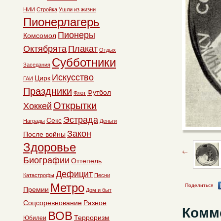
НИИ
Стройка
Ушли из жизни
Пионерлагерь
Пионеры
Комсомол
Октябрята
Плакат
Отдых
Субботники
Заседания
Искусство
Цирк
ГАИ
Праздники
Футбол
Флот
Открытки
Хоккей
Эстрада
Секс
Награды
Деньги
Закон
После войны
Здоровье
Биографии
Оттепель
Дефицит
Катастрофы
Песни
Метро
Поделиться
Премии
Дом и быт
Соцсоревнование
Разное
Комм
ВОВ
Терроризм
Юбилеи