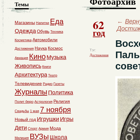
Фотоархив
Темы
62
Еда
←
Верн
Магазины
Напитки
Достиж
год
Одежда
Обувь
Техника
Автомобили
Косметика
Восх
Наука
Космос
Достижения
Тэг:
Паль
Кино
Достижения
Музыка
Авиация
сове
Живопись
Книги
Архитектура
Театр
Телевидение
Радио
Газеты
Журналы
Политика
Религия
Полит бюро
Астрология
7 ноября
Свадьбы
1 мая
Игрушки
Игры
Новый год
Дети
Мода
Спорт
Армия
ВУЗы
Школа
Милиция