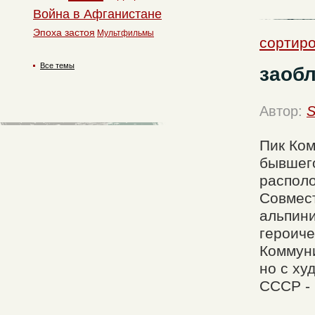
Война в Афганистане
Эпоха застоя
Мультфильмы
сортиро
Все темы
заоб
Автор:
S
Пик Ко
бывшего
располо
Совмест
альпини
героиче
Коммуни
но с ху
СССР - 