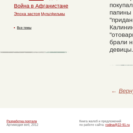
покупал
Война в Афганистане
папины 
Эпоха застоя
Мультфильмы
"придан
Калинин
Все темы
"отовар
брали н
девицы
←
Верн
Разработка портала
Книга жалоб и предложений
Артимедия веб, 2012
по работе сайта:
rodina@22-91.ru