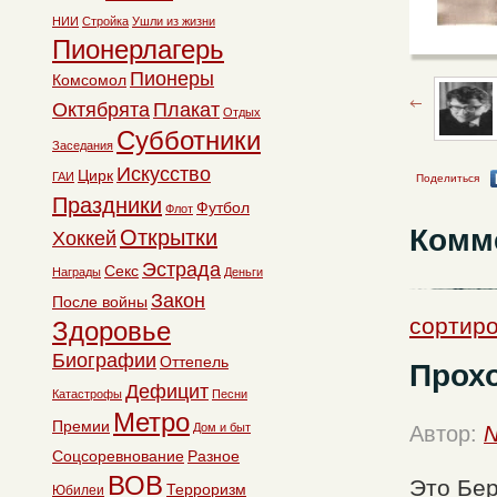
НИИ
Стройка
Ушли из жизни
Пионерлагерь
Пионеры
Комсомол
Октябрята
Плакат
Отдых
Субботники
Заседания
Искусство
Цирк
ГАИ
Поделиться
Праздники
Футбол
Флот
Комм
Открытки
Хоккей
Эстрада
Секс
Награды
Деньги
Закон
После войны
сортиро
Здоровье
Биографии
Оттепель
Прох
Дефицит
Катастрофы
Песни
Метро
Премии
Дом и быт
Автор:
N
Соцсоревнование
Разное
ВОВ
Это Бер
Терроризм
Юбилеи