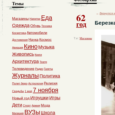
Темы
62
←
Вернутся к
Еда
Магазины
Напитки
год
Березк
Одежда
Обувь
Техника
Автомобили
Косметика
Тэг:
Магазины
Наука
Космос
Достижения
Кино
Музыка
Авиация
Живопись
Книги
Архитектура
Театр
Телевидение
Радио
Газеты
Журналы
Политика
Религия
Полит бюро
Астрология
7 ноября
Свадьбы
1 мая
Игрушки
Игры
Новый год
Дети
Мода
Спорт
Армия
ВУЗы
Школа
Милиция