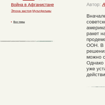
Автор:
A
Война в Афганистане
Эпоха застоя
Мультфильмы
Вначале
советск
Все темы
америк
ракет н
продем
ООН. В 
решения
можно с
Однако 
уже уст
действи