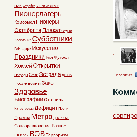
НИИ
Стройка
Ушли из жизни
Пионерлагерь
Пионеры
Комсомол
Октябрята
Плакат
Отдых
Субботники
Заседания
Искусство
Цирк
ГАИ
Праздники
Футбол
Флот
Открытки
Хоккей
Эстрада
Секс
Поделиться
Награды
Деньги
Закон
После войны
Комм
Здоровье
Биографии
Оттепель
Дефицит
Катастрофы
Песни
сортиро
Метро
Премии
Дом и быт
Соцсоревнование
Разное
ВОВ
Терроризм
Юбилеи