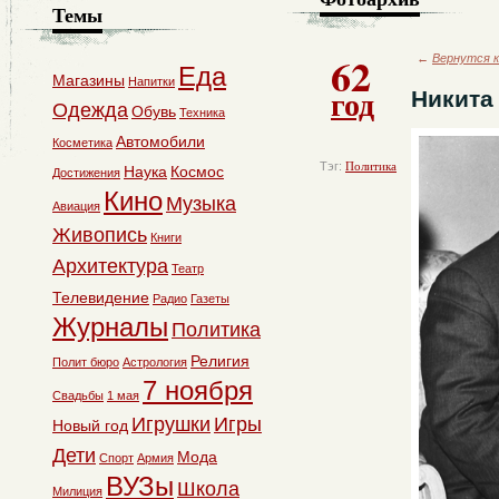
Темы
62
←
Вернутся к
Еда
Магазины
Напитки
год
Никита
Одежда
Обувь
Техника
Автомобили
Косметика
Тэг:
Политика
Наука
Космос
Достижения
Кино
Музыка
Авиация
Живопись
Книги
Архитектура
Театр
Телевидение
Радио
Газеты
Журналы
Политика
Религия
Полит бюро
Астрология
7 ноября
Свадьбы
1 мая
Игрушки
Игры
Новый год
Дети
Мода
Спорт
Армия
ВУЗы
Школа
Милиция