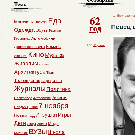
Темы
62
←
Вернутся к
Еда
Магазины
Напитки
год
Певец 
Одежда
Обувь
Техника
Автомобили
Косметика
Тэг:
Музыка
Наука
Космос
Достижения
Кино
Музыка
Авиация
Живопись
Книги
Архитектура
Театр
Телевидение
Радио
Газеты
Журналы
Политика
Религия
Полит бюро
Астрология
7 ноября
Свадьбы
1 мая
Игрушки
Игры
Новый год
Дети
Мода
Спорт
Армия
ВУЗы
Школа
Милиция