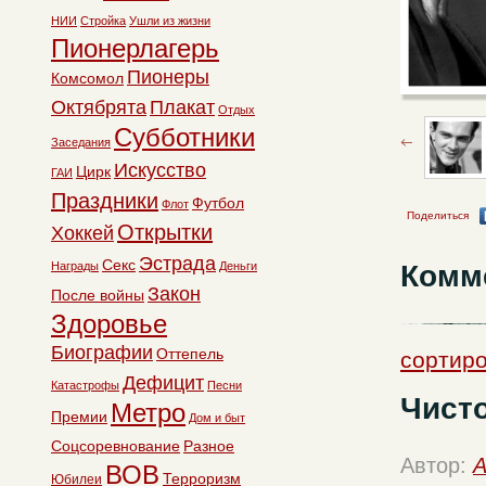
НИИ
Стройка
Ушли из жизни
Пионерлагерь
Пионеры
Комсомол
Октябрята
Плакат
Отдых
Субботники
Заседания
Искусство
Цирк
ГАИ
Праздники
Футбол
Флот
Поделиться
Открытки
Хоккей
Эстрада
Секс
Комм
Награды
Деньги
Закон
После войны
Здоровье
Биографии
Оттепель
сортиро
Дефицит
Катастрофы
Песни
Чисто
Метро
Премии
Дом и быт
Соцсоревнование
Разное
Автор:
A
ВОВ
Терроризм
Юбилеи