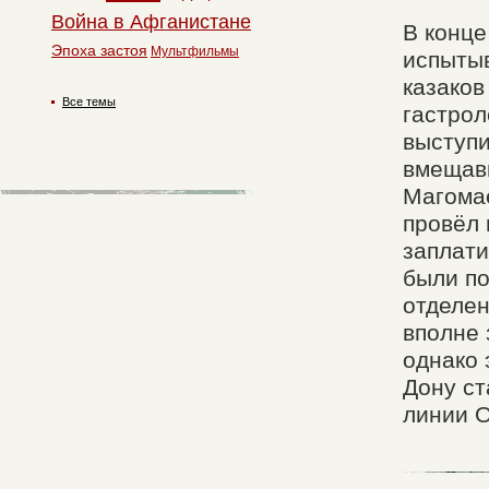
Война в Афганистане
В конце
Эпоха застоя
Мультфильмы
испытыв
казаков
Все темы
гастрол
выступи
вмещавш
Магомае
провёл 
заплати
были по
отделен
вполне 
однако 
Дону ст
линии 