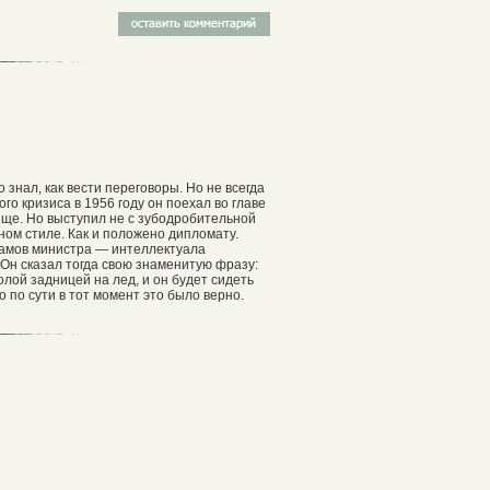
знал, как вести переговоры. Но не всегда
го кризиса в 1956 году он поехал во главе
яще. Но выступил не с зубодробительной
ном стиле. Как и положено дипломату.
 замов министра — интеллектуала
Он сказал тогда свою знаменитую фразу:
олой задницей на лед, и он будет сидеть
о по сути в тот момент это было верно.