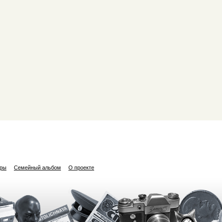
ары
Семейный альбом
О проекте