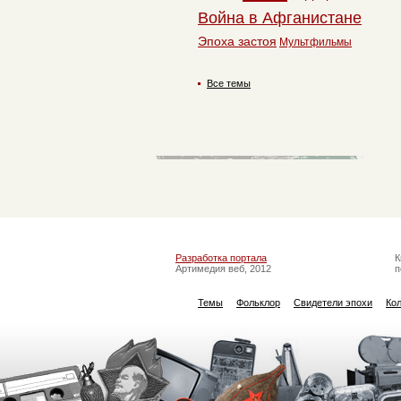
Война в Афганистане
Эпоха застоя
Мультфильмы
Все темы
Разработка портала
К
Артимедия веб, 2012
п
Темы
Фольклор
Свидетели эпохи
Ко