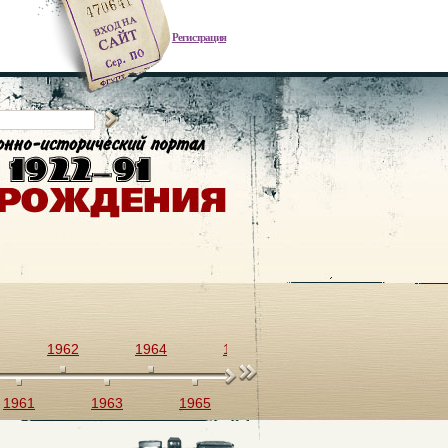
Регистрация
1962
1964
1966
1968
1970
1961
1963
1965
1967
1969