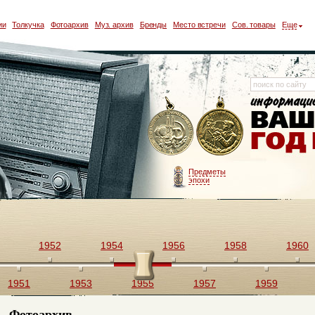
ии
Толкучка
Фотоархив
Муз. архив
Бренды
Место встречи
Сов. товары
Еще
Предметы
эпохи
1952
1954
1956
1958
1960
1951
1953
1955
1957
1959
Фотоархив