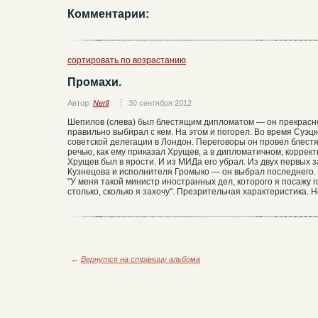
Комментарии:
сортировать по возрастанию
Промахи.
Автор:
Nerll
30 сентября 2012
Шепилов (слева) был блестящим дипломатом — он прекрасно 
правильно выбирал с кем. На этом и погорел. Во время Суэцко
советской делегации в Лондон. Переговоры он провел блест
речью, как ему приказал Хрущев, а в дипломатичном, коррект
Хрущев был в ярости. И из МИДа его убрал. Из двух первых
Кузнецова и исполнителя Громыко — он выбрал последнего. 
"У меня такой министр иностранных дел, которого я посажу г
столько, сколько я захочу". Презрительная характеристика. Н
←
Вернутся на страницу альбома