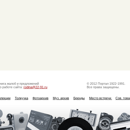
нига жалоб и предложений
© 2012 Портал 1922-1991.
о работе сайта:
rodina@22-91.ru
Все права защищены.
ллекции
Толкучка
Фотоархив
Муз. архив
Бренды
Место встречи
Сов. тов