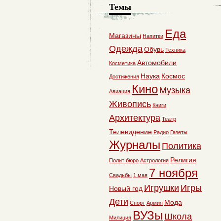
Темы
Еда
Магазины
Напитки
Одежда
Обувь
Техника
Автомобили
Косметика
Наука
Космос
Достижения
Кино
Музыка
Авиация
Живопись
Книги
Архитектура
Театр
Телевидение
Радио
Газеты
Журналы
Политика
Религия
Полит бюро
Астрология
7 ноября
Свадьбы
1 мая
Игрушки
Игры
Новый год
Дети
Мода
Спорт
Армия
ВУЗы
Школа
Милиция