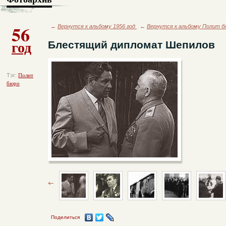
56
←
Вернутся к альбому 1956 год
←
Вернутся к альбому Полит б
год
Блестящий дипломат Шепилов
Тэг:
Полит
бюро
Поделиться