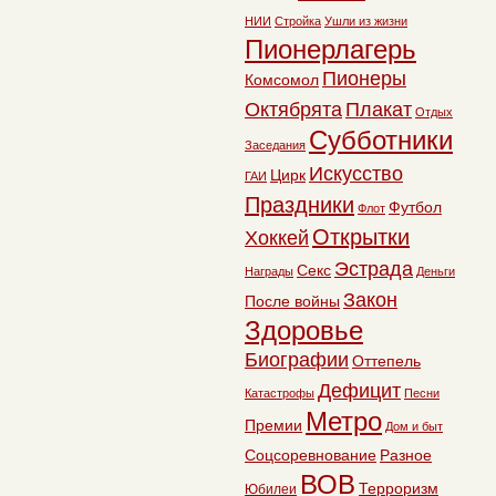
НИИ
Стройка
Ушли из жизни
Пионерлагерь
Пионеры
Комсомол
Октябрята
Плакат
Отдых
Субботники
Заседания
Искусство
Цирк
ГАИ
Праздники
Футбол
Флот
Открытки
Хоккей
Эстрада
Секс
Награды
Деньги
Закон
После войны
Здоровье
Биографии
Оттепель
Дефицит
Катастрофы
Песни
Метро
Премии
Дом и быт
Соцсоревнование
Разное
ВОВ
Терроризм
Юбилеи