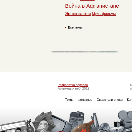
Война в Афганистане
Эпоха застоя
Мультфильмы
Все темы
Разработка портала
К
Артимедия веб, 2012
п
Темы
Фольклор
Свидетели эпохи
Ко