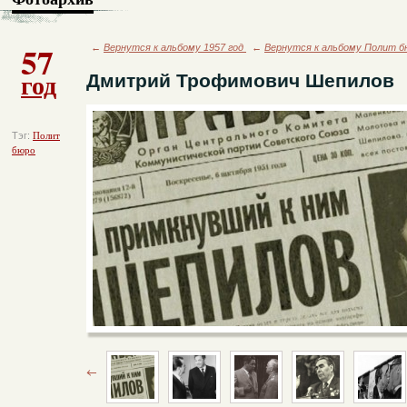
57
←
Вернутся к альбому 1957 год
←
Вернутся к альбому Полит б
год
Дмитрий Трофимович Шепилов
Тэг:
Полит
бюро