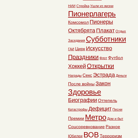
НИИ
Стройка
Ушли из жизни
Пионерлагерь
Пионеры
Комсомол
Октябрята
Плакат
Отдых
Субботники
Заседания
Искусство
Цирк
ГАИ
Праздники
Футбол
Флот
Открытки
Хоккей
Эстрада
Секс
Награды
Деньги
Закон
После войны
Здоровье
Биографии
Оттепель
Дефицит
Катастрофы
Песни
Метро
Премии
Дом и быт
Соцсоревнование
Разное
ВОВ
Терроризм
Юбилеи