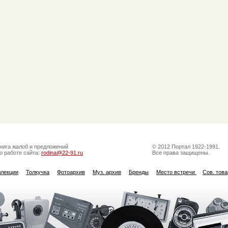
нига жалоб и предложений
© 2012 Портал 1922-1991.
о работе сайта:
rodina@22-91.ru
Все права защищены.
ллекции
Толкучка
Фотоархив
Муз. архив
Бренды
Место встречи
Сов. тов