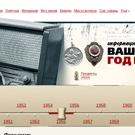
ии
Толкучка
Фотоархив
Муз. архив
Бренды
Место встречи
Сов. товары
Еще
Предметы
эпохи
1952
1954
1956
1958
1960
1951
1953
1955
1957
1959
Фотоархив