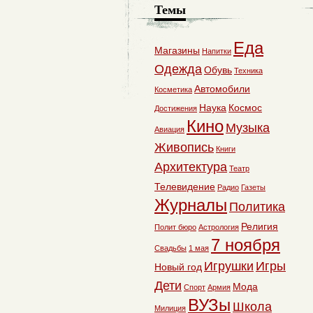
Темы
Еда
Магазины
Напитки
Одежда
Обувь
Техника
Автомобили
Косметика
Наука
Космос
Достижения
Кино
Музыка
Авиация
Живопись
Книги
Архитектура
Театр
Телевидение
Радио
Газеты
Журналы
Политика
Религия
Полит бюро
Астрология
7 ноября
Свадьбы
1 мая
Игрушки
Игры
Новый год
Дети
Мода
Спорт
Армия
ВУЗы
Школа
Милиция