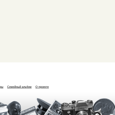
ары
Семейный альбом
О проекте