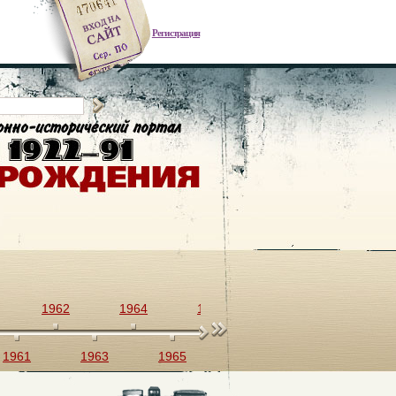
Регистрация
1962
1964
1966
1968
1970
1961
1963
1965
1967
1969