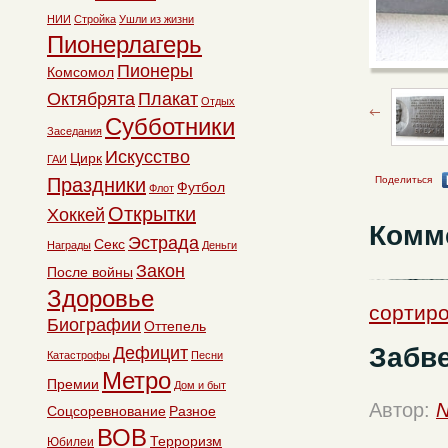
НИИ
Стройка
Ушли из жизни
Пионерлагерь
Пионеры
Комсомол
Октябрята
Плакат
Отдых
Субботники
Заседания
Искусство
Цирк
ГАИ
Поделиться
Праздники
Футбол
Флот
Открытки
Хоккей
Комм
Эстрада
Секс
Награды
Деньги
Закон
После войны
Здоровье
сортиро
Биографии
Оттепель
Забв
Дефицит
Катастрофы
Песни
Метро
Премии
Дом и быт
Автор:
N
Соцсоревнование
Разное
ВОВ
Терроризм
Юбилеи