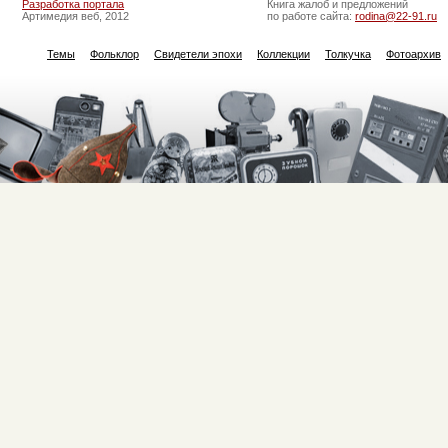
Разработка портала
Книга жалоб и предложений
Артимедия веб, 2012
по работе сайта:
rodina@22-91.ru
Темы
Фольклор
Свидетели эпохи
Коллекции
Толкучка
Фотоархив