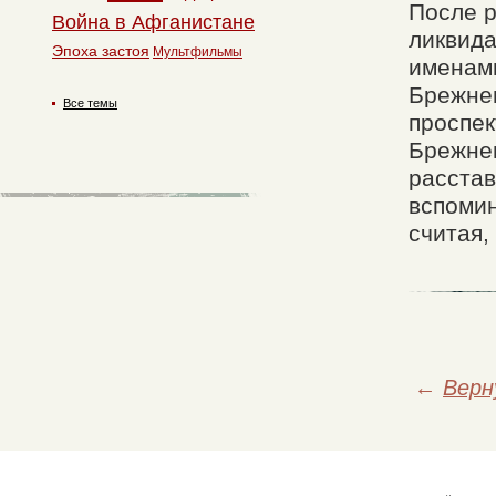
После р
Война в Афганистане
ликвида
Эпоха застоя
Мультфильмы
именами
Брежнев
Все темы
проспек
Брежнев
расстав
вспомин
считая,
←
Верн