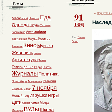
Темы
91
←
Вернутся к
Еда
Магазины
Напитки
год
Наслед
Одежда
Обувь
Техника
Автомобили
Косметика
Тэг:
Полит
Наука
Космос
Достижения
бюро
Кино
Музыка
Авиация
Живопись
Книги
Архитектура
Театр
Телевидение
Радио
Газеты
Журналы
Политика
Религия
Полит бюро
Астрология
7 ноября
Свадьбы
1 мая
Игрушки
Игры
Новый год
Дети
Мода
Спорт
Армия
ВУЗы
Школа
Милиция