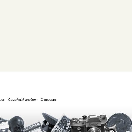
ары
Семейный альбом
О проекте