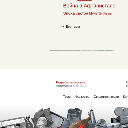
Война в Афганистане
Эпоха застоя
Мультфильмы
Все темы
Разработка портала
К
Артимедия веб, 2012
п
Темы
Фольклор
Свидетели эпохи
Ко