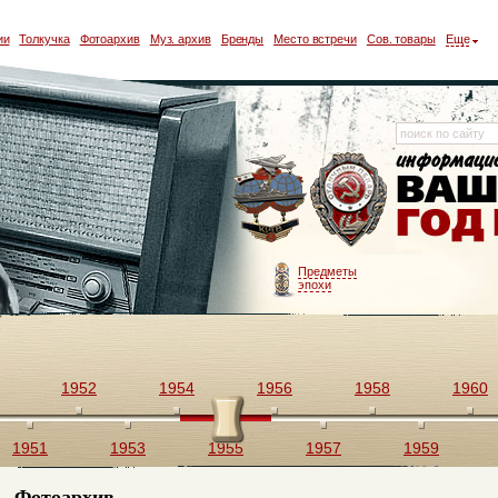
ии
Толкучка
Фотоархив
Муз. архив
Бренды
Место встречи
Сов. товары
Еще
Предметы
эпохи
1952
1954
1956
1958
1960
1951
1953
1955
1957
1959
Фотоархив