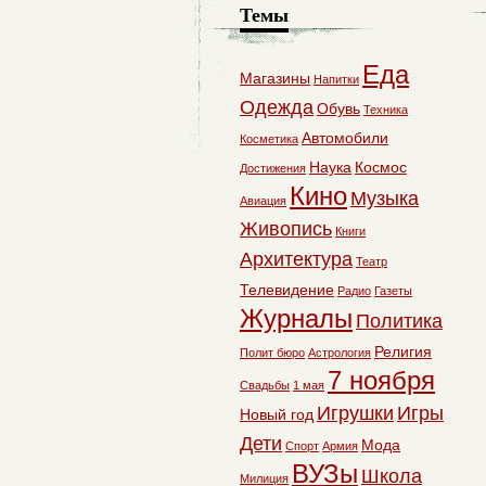
Темы
Еда
Магазины
Напитки
Одежда
Обувь
Техника
Автомобили
Косметика
Наука
Космос
Достижения
Кино
Музыка
Авиация
Живопись
Книги
Архитектура
Театр
Телевидение
Радио
Газеты
Журналы
Политика
Религия
Полит бюро
Астрология
7 ноября
Свадьбы
1 мая
Игрушки
Игры
Новый год
Дети
Мода
Спорт
Армия
ВУЗы
Школа
Милиция