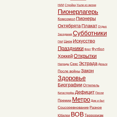
НИИ
Стройка
Ушли из жизни
Пионерлагерь
Пионеры
Комсомол
Октябрята
Плакат
Отдых
Субботники
Заседания
Искусство
Цирк
ГАИ
Праздники
Футбол
Флот
Открытки
Хоккей
Эстрада
Секс
Награды
Деньги
Закон
После войны
Здоровье
Биографии
Оттепель
Дефицит
Катастрофы
Песни
Метро
Премии
Дом и быт
Соцсоревнование
Разное
ВОВ
Терроризм
Юбилеи