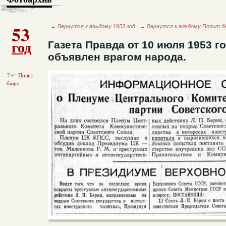
53
←
Вернутся к альбому 1953 год
←
Вернутся к альбому Полит б
год
Газета Правда от 10 июля 1953 г
объявлен врагом народа.
Тэг:
Полит
бюро