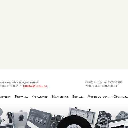
нига жалоб и предложений
© 2012 Портал 1922-1991.
о работе сайта:
rodina@22-91.ru
Все права защищены.
ллекции
Толкучка
Фотоархив
Муз. архив
Бренды
Место встречи
Сов. тов