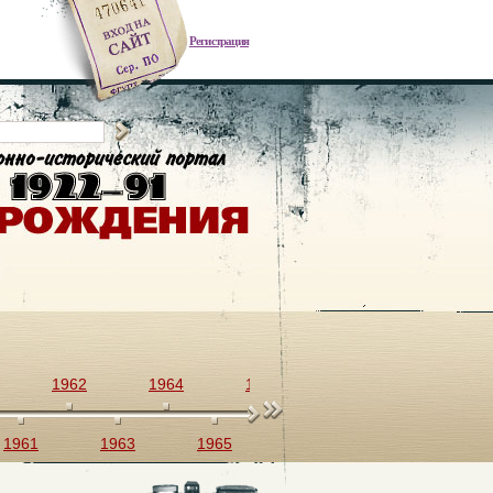
Регистрация
1962
1964
1966
1968
1970
1961
1963
1965
1967
1969