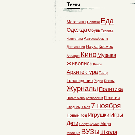
Темы
Еда
Магазины
Напитки
Одежда
Обувь
Техника
Автомобили
Косметика
Наука
Космос
Достижения
Кино
Музыка
Авиация
Живопись
Книги
Архитектура
Театр
Телевидение
Радио
Газеты
Журналы
Политика
Религия
Полит бюро
Астрология
7 ноября
Свадьбы
1 мая
Игрушки
Игры
Новый год
Дети
Мода
Спорт
Армия
ВУЗы
Школа
Милиция