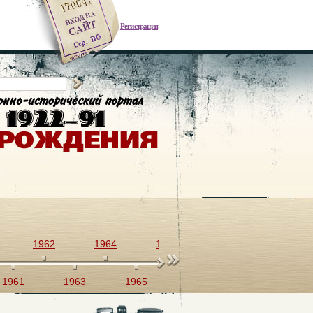
Регистрация
1962
1964
1966
1968
1970
1961
1963
1965
1967
1969