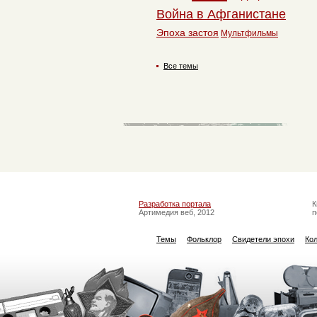
Война в Афганистане
Эпоха застоя
Мультфильмы
Все темы
Разработка портала
К
Артимедия веб, 2012
п
Темы
Фольклор
Свидетели эпохи
Ко