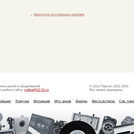
←
Вернутся на страницу альбома
нига жалоб и предложений
© 2012 Портал 1922-1991.
о работе сайта:
rodina@22-91.ru
Все права защищены.
ллекции
Толкучка
Фотоархив
Муз. архив
Бренды
Место встречи
Сов. тов