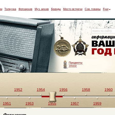
ии
Толкучка
Фотоархив
Муз. архив
Бренды
Место встречи
Сов. товары
Еще
Предметы
эпохи
1952
1954
1956
1958
1960
1951
1953
1955
1957
1959
Фотоархив