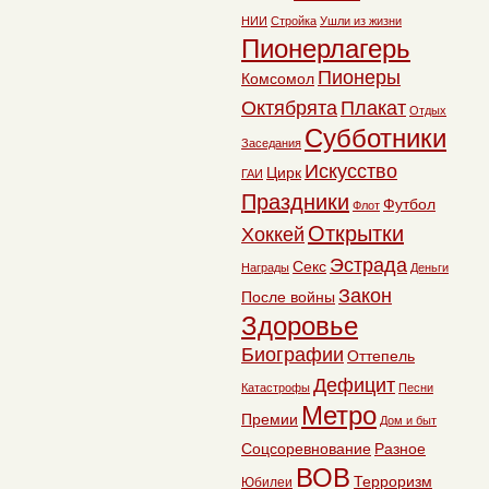
НИИ
Стройка
Ушли из жизни
Пионерлагерь
Пионеры
Комсомол
Октябрята
Плакат
Отдых
Субботники
Заседания
Искусство
Цирк
ГАИ
Праздники
Футбол
Флот
Открытки
Хоккей
Эстрада
Секс
Награды
Деньги
Закон
После войны
Здоровье
Биографии
Оттепель
Дефицит
Катастрофы
Песни
Метро
Премии
Дом и быт
Соцсоревнование
Разное
ВОВ
Терроризм
Юбилеи