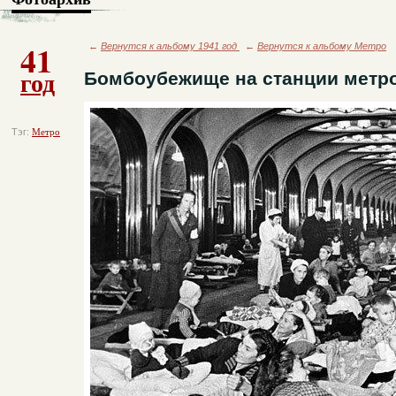
41
←
Вернутся к альбому 1941 год
←
Вернутся к альбому Метро
год
Бомбоубежище на станции метро
Тэг:
Метро