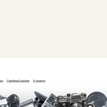
ары
Семейный альбом
О проекте