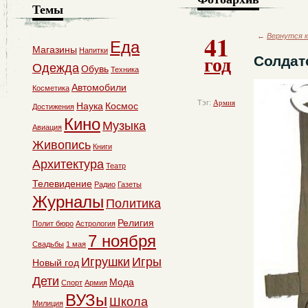
Темы
41
←
Вернутся к
Еда
Магазины
Напитки
год
Солдат
Одежда
Обувь
Техника
Автомобили
Косметика
Тэг:
Армия
Наука
Космос
Достижения
Кино
Музыка
Авиация
Живопись
Книги
Архитектура
Театр
Телевидение
Радио
Газеты
Журналы
Политика
Религия
Полит бюро
Астрология
7 ноября
Свадьбы
1 мая
Игрушки
Игры
Новый год
Дети
Мода
Спорт
Армия
ВУЗы
Школа
Милиция