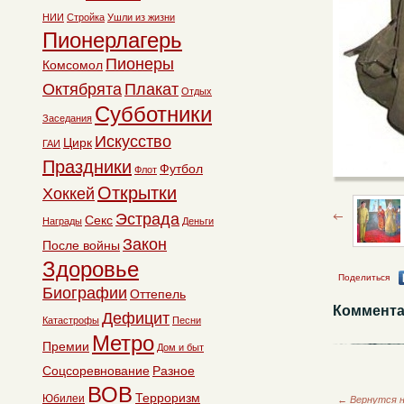
НИИ
Стройка
Ушли из жизни
Пионерлагерь
Пионеры
Комсомол
Октябрята
Плакат
Отдых
Субботники
Заседания
Искусство
Цирк
ГАИ
Праздники
Футбол
Флот
Открытки
Хоккей
Эстрада
Секс
Награды
Деньги
Закон
После войны
Здоровье
Поделиться
Биографии
Оттепель
Коммента
Дефицит
Катастрофы
Песни
Метро
Премии
Дом и быт
Соцсоревнование
Разное
ВОВ
Терроризм
Юбилеи
←
Вернутся н