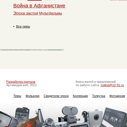
Война в Афганистане
Эпоха застоя
Мультфильмы
Все темы
Разработка портала
Книга жалоб и предложений
Артимедия веб, 2012
по работе сайта:
rodina@22-91.ru
Темы
Фольклор
Свидетели эпохи
Коллекции
Толкучка
Фотоархив