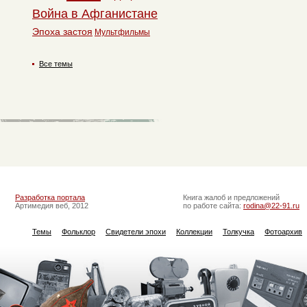
Война в Афганистане
Эпоха застоя
Мультфильмы
Все темы
Разработка портала
Книга жалоб и предложений
Артимедия веб, 2012
по работе сайта:
rodina@22-91.ru
Темы
Фольклор
Свидетели эпохи
Коллекции
Толкучка
Фотоархив