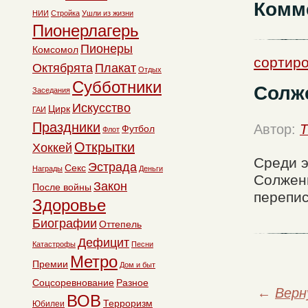
Комм
НИИ
Стройка
Ушли из жизни
Пионерлагерь
Пионеры
Комсомол
сортиро
Октябрята
Плакат
Отдых
Субботники
Солж
Заседания
Искусство
Цирк
ГАИ
Праздники
Автор:
T
Футбол
Флот
Открытки
Хоккей
Среди 
Эстрада
Секс
Награды
Деньги
Солжени
Закон
После войны
перепис
Здоровье
Биографии
Оттепель
Дефицит
Катастрофы
Песни
Метро
Премии
Дом и быт
Соцсоревнование
Разное
←
Верн
ВОВ
Терроризм
Юбилеи