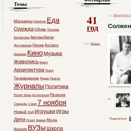
Темы
41
←
Вернутся к
Еда
Магазины
Напитки
год
Солжен
Одежда
Обувь
Техника
Автомобили
Косметика
Тэг:
Разное
Наука
Космос
Достижения
Кино
Музыка
Авиация
Живопись
Книги
Архитектура
Театр
Телевидение
Радио
Газеты
Журналы
Политика
Религия
Полит бюро
Астрология
7 ноября
Свадьбы
1 мая
Игрушки
Игры
Новый год
Дети
Поделиться
Мода
Спорт
Армия
ВУЗы
Школа
Милиция