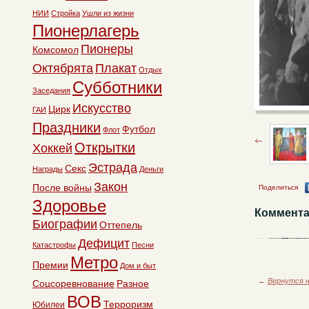
НИИ
Стройка
Ушли из жизни
Пионерлагерь
Пионеры
Комсомол
Октябрята
Плакат
Отдых
Субботники
Заседания
Искусство
Цирк
ГАИ
Праздники
Футбол
Флот
Открытки
Хоккей
Эстрада
Секс
Награды
Деньги
Закон
После войны
Поделиться
Здоровье
Коммента
Биографии
Оттепель
Дефицит
Катастрофы
Песни
Метро
Премии
Дом и быт
←
Вернутся н
Соцсоревнование
Разное
ВОВ
Терроризм
Юбилеи