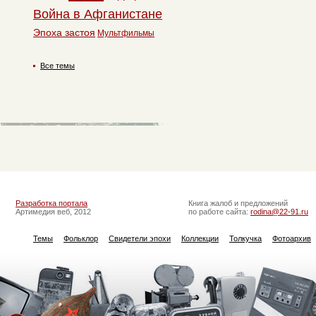
Война в Афганистане
Эпоха застоя
Мультфильмы
Все темы
Разработка портала
Книга жалоб и предложений
Артимедия веб, 2012
по работе сайта:
rodina@22-91.ru
Темы
Фольклор
Свидетели эпохи
Коллекции
Толкучка
Фотоархив