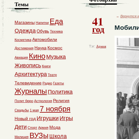
Темы
41
←
Вернутся к
Еда
Магазины
Напитки
год
Мобили
Одежда
Обувь
Техника
Автомобили
Косметика
Тэг:
Армия
Наука
Космос
Достижения
Кино
Музыка
Авиация
Живопись
Книги
Архитектура
Театр
Телевидение
Радио
Газеты
Журналы
Политика
Религия
Полит бюро
Астрология
7 ноября
Свадьбы
1 мая
Игрушки
Игры
Новый год
Дети
Мода
Спорт
Армия
ВУЗы
Школа
Милиция