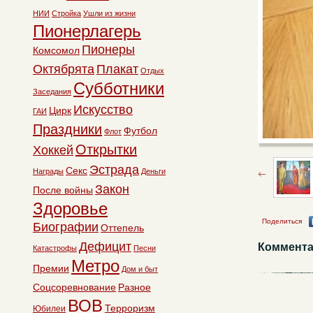
НИИ
Стройка
Ушли из жизни
Пионерлагерь
Пионеры
Комсомол
Октябрята
Плакат
Отдых
Субботники
Заседания
Искусство
Цирк
ГАИ
Праздники
Футбол
Флот
Открытки
Хоккей
Эстрада
Секс
Награды
Деньги
Закон
После войны
Здоровье
Поделиться
Биографии
Оттепель
Дефицит
Коммента
Катастрофы
Песни
Метро
Премии
Дом и быт
Соцсоревнование
Разное
ВОВ
Терроризм
Юбилеи