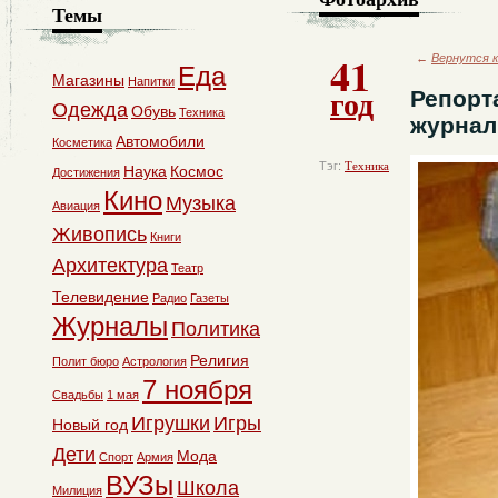
Темы
41
←
Вернутся к
Еда
Магазины
Напитки
год
Репорт
Одежда
Обувь
Техника
журнал
Автомобили
Косметика
Тэг:
Техника
Наука
Космос
Достижения
Кино
Музыка
Авиация
Живопись
Книги
Архитектура
Театр
Телевидение
Радио
Газеты
Журналы
Политика
Религия
Полит бюро
Астрология
7 ноября
Свадьбы
1 мая
Игрушки
Игры
Новый год
Дети
Мода
Спорт
Армия
ВУЗы
Школа
Милиция