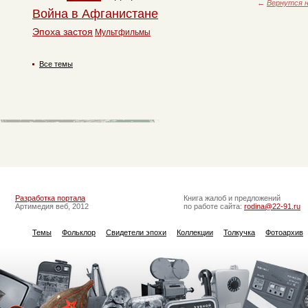
←
Вернутся н
Война в Афганистане
Эпоха застоя
Мультфильмы
Все темы
Разработка портала
Книга жалоб и предложений
Артимедия веб, 2012
по работе сайта:
rodina@22-91.ru
Темы
Фольклор
Свидетели эпохи
Коллекции
Толкучка
Фотоархив