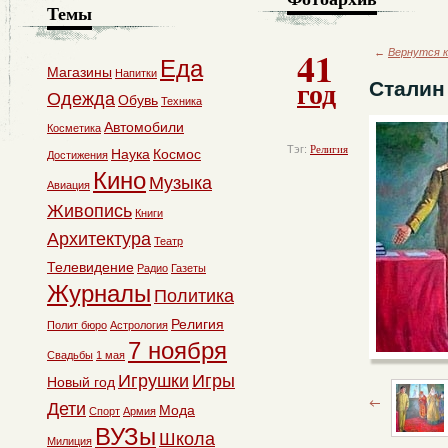
Темы
41
←
Вернутся к
Еда
Магазины
Напитки
год
Сталин
Одежда
Обувь
Техника
Автомобили
Косметика
Тэг:
Религия
Наука
Космос
Достижения
Кино
Музыка
Авиация
Живопись
Книги
Архитектура
Театр
Телевидение
Радио
Газеты
Журналы
Политика
Религия
Полит бюро
Астрология
7 ноября
Свадьбы
1 мая
Игрушки
Игры
Новый год
Дети
Мода
Спорт
Армия
ВУЗы
Школа
Милиция