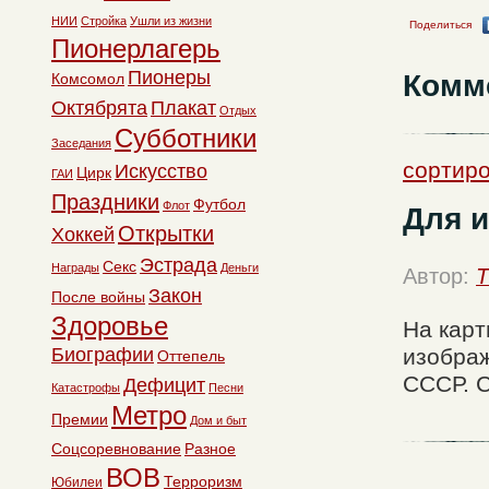
НИИ
Стройка
Ушли из жизни
Поделиться
Пионерлагерь
Пионеры
Комм
Комсомол
Октябрята
Плакат
Отдых
Субботники
Заседания
сортиро
Искусство
Цирк
ГАИ
Праздники
Футбол
Флот
Для и
Открытки
Хоккей
Эстрада
Секс
Награды
Деньги
Автор:
T
Закон
После войны
Здоровье
На карт
Биографии
изображ
Оттепель
СССР. С
Дефицит
Катастрофы
Песни
Метро
Премии
Дом и быт
Соцсоревнование
Разное
ВОВ
Терроризм
Юбилеи