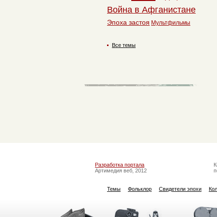
Война в Афганистане
Эпоха застоя
Мультфильмы
Все темы
Разработка портала
К
Артимедия веб, 2012
п
Темы
Фольклор
Свидетели эпохи
Ко