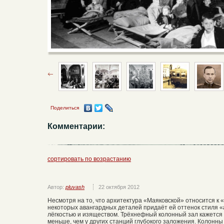
Поделиться
Комментарии:
сортировать по возрастанию
Автор:
pluvash
22 октября 2012
Несмотря на то, что архитектура «Маяковской» относится к 
некоторых авангардных деталей придаёт ей оттенок стиля «
лёгкостью и изяществом. Трёхнефный колонный зал кажетс
меньше, чем у других станций глубокого заложения. Колонн