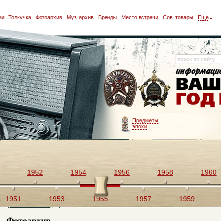
ии
Толкучка
Фотоархив
Муз. архив
Бренды
Место встречи
Сов. товары
Еще
Предметы
эпохи
1952
1954
1956
1958
1960
1951
1953
1955
1957
1959
Фотоархив