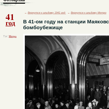
41
←
Вернутся к альбому 1941 год
←
Вернутся к альбому Метро
год
В 41-ом году на станции Маяков
бомбоубежище
Тэг:
Метро