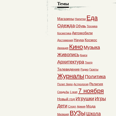
Темы
Еда
Магазины
Напитки
Одежда
Обувь
Техника
Автомобили
Косметика
Наука
Космос
Достижения
Кино
Музыка
Авиация
Живопись
Книги
Архитектура
Театр
Телевидение
Радио
Газеты
Журналы
Политика
Религия
Полит бюро
Астрология
7 ноября
Свадьбы
1 мая
Игрушки
Игры
Новый год
Дети
Мода
Спорт
Армия
ВУЗы
Школа
Милиция