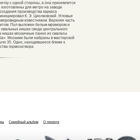
етку с одной стороны, а она приземлится
 изготовлены для метро на заводе
создания производства каркаса
нициировал К. Э. Циолковский. Угловые
аморовидным известняком. Верхняя часть
ритом. Пол выложен белым мрамором и
х овальных нишах свода центрального
 нишах мозаичные панно из смальты
неба». Мозаики были набраны в мастерской
было 35. Одно, находившееся ближе к
ства гермозатвора.
ары
Семейный альбом
О проекте