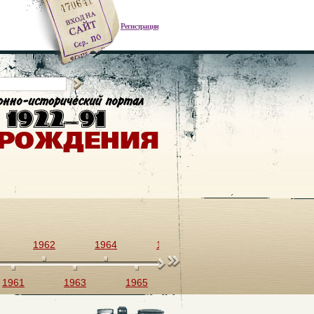
Регистрация
1962
1964
1966
1968
1970
1961
1963
1965
1967
1969