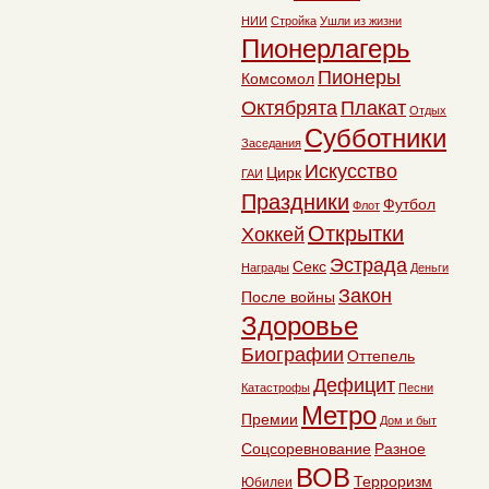
НИИ
Стройка
Ушли из жизни
Пионерлагерь
Пионеры
Комсомол
Октябрята
Плакат
Отдых
Субботники
Заседания
Искусство
Цирк
ГАИ
Праздники
Футбол
Флот
Открытки
Хоккей
Эстрада
Секс
Награды
Деньги
Закон
После войны
Здоровье
Биографии
Оттепель
Дефицит
Катастрофы
Песни
Метро
Премии
Дом и быт
Соцсоревнование
Разное
ВОВ
Терроризм
Юбилеи