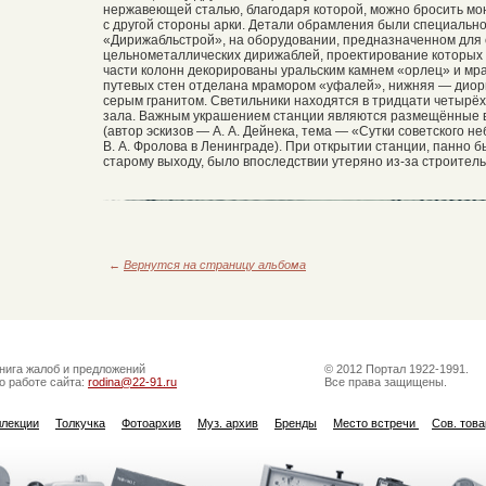
нержавеющей сталью, благодаря которой, можно бросить мон
с другой стороны арки. Детали обрамления были специально
«Дирижабльстрой», на оборудовании, предназначенном для 
цельнометаллических дирижаблей, проектирование которых и
части колонн декорированы уральским камнем «орлец» и мр
путевых стен отделана мрамором «уфалей», нижняя — дио
серым гранитом. Светильники находятся в тридцати четырё
зала. Важным украшением станции являются размещённые в
(автор эскизов — А. А. Дейнека, тема — «Сутки советского 
В. А. Фролова в Ленинграде). При открытии станции, панно 
старому выходу, было впоследствии утеряно из-за строитель
←
Вернутся на страницу альбома
нига жалоб и предложений
© 2012 Портал 1922-1991.
о работе сайта:
rodina@22-91.ru
Все права защищены.
ллекции
Толкучка
Фотоархив
Муз. архив
Бренды
Место встречи
Сов. тов