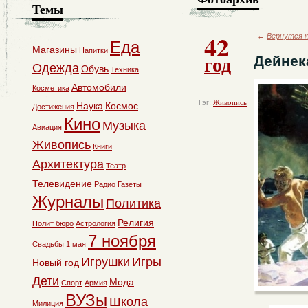
Темы
42
←
Вернутся к
Еда
Магазины
Напитки
год
Дейнек
Одежда
Обувь
Техника
Автомобили
Косметика
Тэг:
Живопись
Наука
Космос
Достижения
Кино
Музыка
Авиация
Живопись
Книги
Архитектура
Театр
Телевидение
Радио
Газеты
Журналы
Политика
Религия
Полит бюро
Астрология
7 ноября
Свадьбы
1 мая
Игрушки
Игры
Новый год
Дети
Мода
Спорт
Армия
ВУЗы
Школа
Милиция