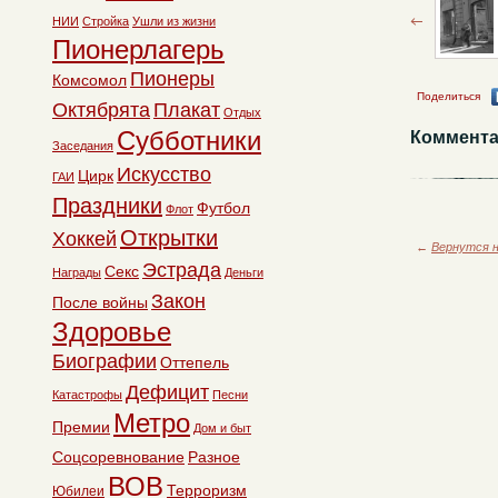
НИИ
Стройка
Ушли из жизни
Пионерлагерь
Пионеры
Комсомол
Поделиться
Октябрята
Плакат
Отдых
Субботники
Коммента
Заседания
Искусство
Цирк
ГАИ
Праздники
Футбол
Флот
Открытки
Хоккей
←
Вернутся н
Эстрада
Секс
Награды
Деньги
Закон
После войны
Здоровье
Биографии
Оттепель
Дефицит
Катастрофы
Песни
Метро
Премии
Дом и быт
Соцсоревнование
Разное
ВОВ
Терроризм
Юбилеи