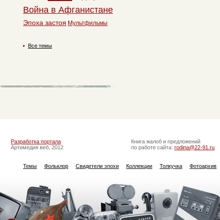
Война в Афганистане
Эпоха застоя
Мультфильмы
Все темы
Разработка портала
Книга жалоб и предложений
Артимедия веб, 2012
по работе сайта:
rodina@22-91.ru
Темы
Фольклор
Свидетели эпохи
Коллекции
Толкучка
Фотоархив