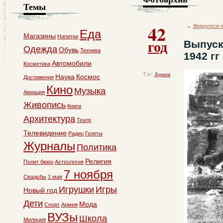
Темы
42
←
Вернутся к
Еда
Магазины
Напитки
год
Выпуск
Одежда
Обувь
Техника
1942 гг
Автомобили
Косметика
Тэг:
Армия
Наука
Космос
Достижения
Кино
Музыка
Авиация
Живопись
Книги
Архитектура
Театр
Телевидение
Радио
Газеты
Журналы
Политика
Религия
Полит бюро
Астрология
7 ноября
Свадьбы
1 мая
Игрушки
Игры
Новый год
Дети
Мода
Спорт
Армия
ВУЗы
Школа
Милиция