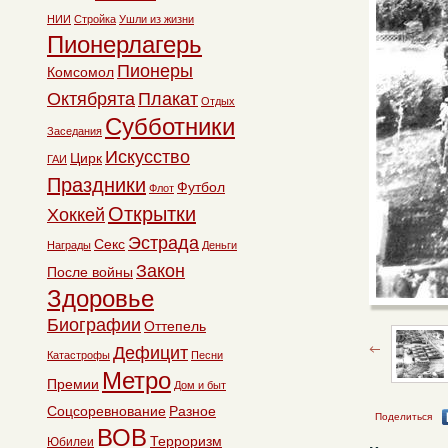
НИИ
Стройка
Ушли из жизни
Пионерлагерь
Пионеры
Комсомол
Октябрята
Плакат
Отдых
Субботники
Заседания
Искусство
Цирк
ГАИ
Праздники
Футбол
Флот
Открытки
Хоккей
Эстрада
Секс
Награды
Деньги
Закон
После войны
Здоровье
Биографии
Оттепель
Дефицит
Катастрофы
Песни
Метро
Премии
Дом и быт
Соцсоревнование
Разное
Поделиться
ВОВ
Терроризм
Юбилеи