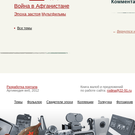
Коммента
Война в Афганистане
Эпоха застоя
Мультфильмы
Все темы
←
Вернутся н
Разработка портала
Книга жалоб и предложений
Артимедия веб, 2012
по работе сайта:
rodina@22-91.ru
Темы
Фольклор
Свидетели эпохи
Коллекции
Толкучка
Фотоархив