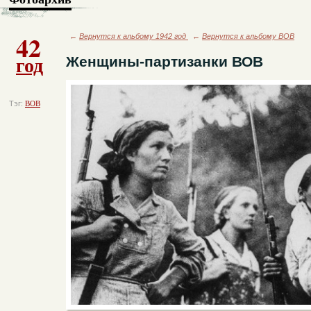
42
←
Вернутся к альбому 1942 год
←
Вернутся к альбому ВОВ
год
Женщины-партизанки ВОВ
Тэг:
ВОВ