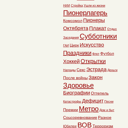
НИИ
Стройка
Ушли из жизни
Пионерлагерь
Пионеры
Комсомол
Октябрята
Плакат
Отдых
Субботники
Заседания
Искусство
Цирк
ГАИ
Праздники
Футбол
Флот
Открытки
Хоккей
Эстрада
Секс
Награды
Деньги
Закон
После войны
Здоровье
Биографии
Оттепель
Дефицит
Катастрофы
Песни
Метро
Премии
Дом и быт
Соцсоревнование
Разное
ВОВ
Терроризм
Юбилеи