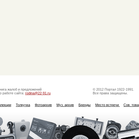
нига жалоб и предложений
© 2012 Портал 1922-1991.
о работе сайта:
rodina@22-91.ru
Все права защищены.
ллекции
Толкучка
Фотоархив
Муз. архив
Бренды
Место встречи
Сов. тов