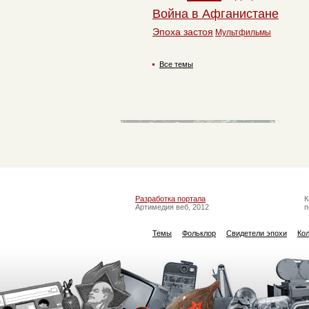
Война в Афганистане
Эпоха застоя
Мультфильмы
Все темы
Разработка портала
К
Артимедия веб, 2012
п
Темы
Фольклор
Свидетели эпохи
Ко