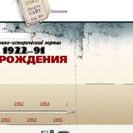
Регистрация
1962
1964
1966
1968
1970
1961
1963
1965
1967
1969