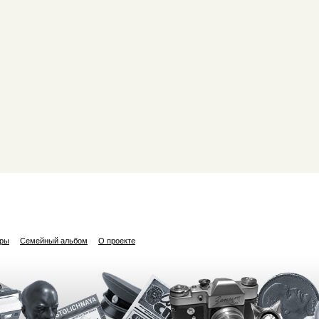
ары
Семейный альбом
О проекте