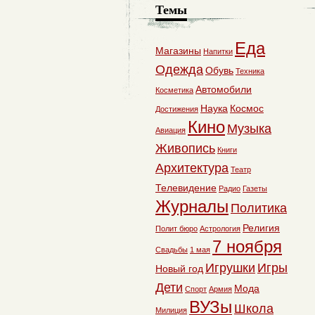
Темы
Еда
Магазины
Напитки
Одежда
Обувь
Техника
Автомобили
Косметика
Наука
Космос
Достижения
Кино
Музыка
Авиация
Живопись
Книги
Архитектура
Театр
Телевидение
Радио
Газеты
Журналы
Политика
Религия
Полит бюро
Астрология
7 ноября
Свадьбы
1 мая
Игрушки
Игры
Новый год
Дети
Мода
Спорт
Армия
ВУЗы
Школа
Милиция