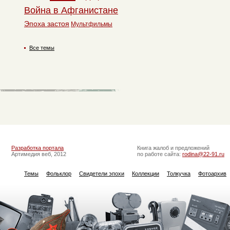
Война в Афганистане
Эпоха застоя
Мультфильмы
Все темы
Разработка портала
Книга жалоб и предложений
Артимедия веб, 2012
по работе сайта:
rodina@22-91.ru
Темы
Фольклор
Свидетели эпохи
Коллекции
Толкучка
Фотоархив