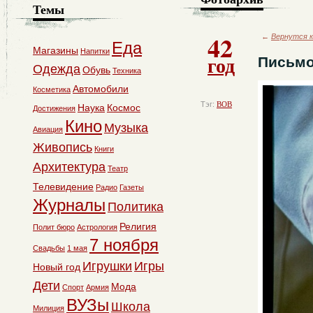
Темы
42
←
Вернутся к
Еда
Магазины
Напитки
год
Письмо
Одежда
Обувь
Техника
Автомобили
Косметика
Тэг:
ВОВ
Наука
Космос
Достижения
Кино
Музыка
Авиация
Живопись
Книги
Архитектура
Театр
Телевидение
Радио
Газеты
Журналы
Политика
Религия
Полит бюро
Астрология
7 ноября
Свадьбы
1 мая
Игрушки
Игры
Новый год
Дети
Мода
Спорт
Армия
ВУЗы
Школа
Милиция