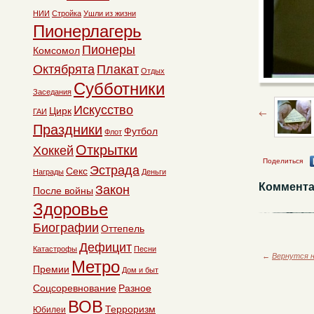
НИИ
Стройка
Ушли из жизни
Пионерлагерь
Пионеры
Комсомол
Октябрята
Плакат
Отдых
Субботники
Заседания
Искусство
Цирк
ГАИ
Праздники
Футбол
Флот
Открытки
Хоккей
Поделиться
Эстрада
Секс
Награды
Деньги
Коммента
Закон
После войны
Здоровье
Биографии
Оттепель
Дефицит
Катастрофы
Песни
←
Вернутся н
Метро
Премии
Дом и быт
Соцсоревнование
Разное
ВОВ
Терроризм
Юбилеи